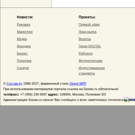
Новости:
Проекты:
Реклама
Прямой эфир
Маркетинг
Лицо рынка
Медиа
Визитка
Брендинг
Герои DIGITAL
Бизнес
Рейтинги
Политика
Фоторепортажи
Социум
Индустриальные
стандарты
©
Состав.ру
1998-2017, фирменный стиль
Depot WPF
При использовании материалов портала ссылка на Sostav.ru обязательна!
тел/факс:
+7 (495) 230 0597
адрес:
109004, Москва, Полковая 3/3
Администрация Sostav.ru просит Вас сообщать о всех замеченных технических неп