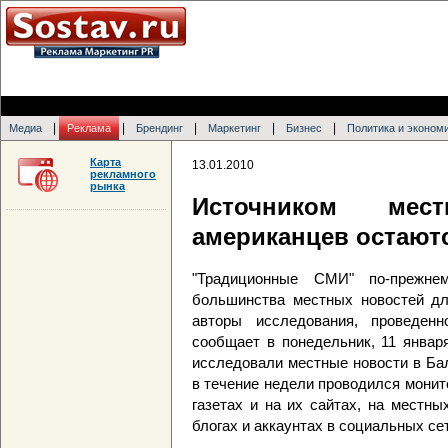
|
|
|
|
|
Медиа
Реклама
Брендинг
Маркетинг
Бизнес
Политика и эконом
Карта
13.01.2010
рекламного
рынка
Источником мес
американцев остают
"Традиционные СМИ" по-прежне
большинства местных новостей дл
авторы исследования, проведенн
сообщает в понедельник, 11 январ
исследовали местные новости в Ба
в течение недели проводился монито
газетах и на их сайтах, на местны
блогах и аккаунтах в социальных се