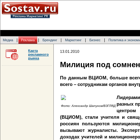
|
|
|
|
|
Медиа
Реклама
Брендинг
Маркетинг
Бизнес
Политика и эконом
Карта
13.01.2010
рекламного
рынка
Милиция под сомне
По данным ВЦИОМ, больше всего
всего – сотрудникам органов внут
Лидерам
разных п
Фото: Александр Шапунов/ВЗГЛЯД
центром
(ВЦИОМ), стали учителя и свя
россиян пользуются милиционе
вызывают журналисты. Экспер
доходах учителей и милиционеров