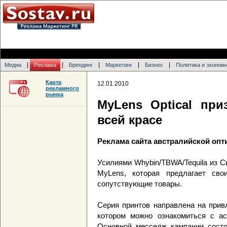
|
|
|
|
|
Медиа
Реклама
Брендинг
Маркетинг
Бизнес
Политика и эконом
Карта
12.01.2010
рекламного
рынка
MyLens Optical пр
всей красе
Реклама сайта австралийской оп
Усилиями Whybin/TBWA/Tequila из 
MyLens, которая предлагает сво
сопутствующие товары.
Серия принтов направлена на прив
котором можно ознакомиться с ас
Основной месседж кампании состо