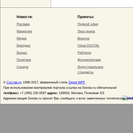
Новости:
Проекты:
Реклама
Прямой эфир
Маркетинг
Лицо рынка
Медиа
Визитка
Брендинг
Герои DIGITAL
Бизнес
Рейтинги
Политика
Фоторепортажи
Социум
Индустриальные
стандарты
©
Состав.ру
1998-2017, фирменный стиль
Depot WPF
При использовании материалов портала ссылка на Sostav.ru обязательна!
тел/факс:
+7 (495) 230 0597
адрес:
109004, Москва, Полковая 3/3
Администрация Sostav.ru просит Вас сообщать о всех замеченных технических неп