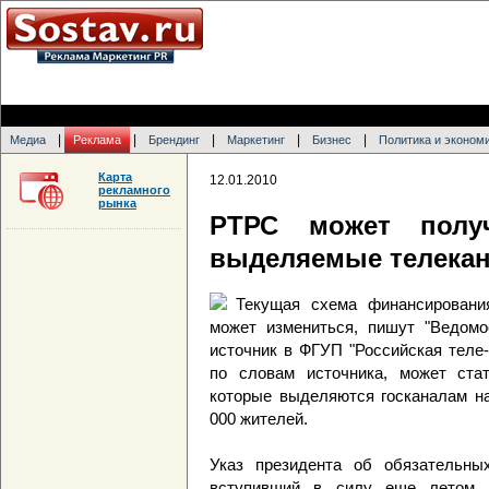
|
|
|
|
|
Медиа
Реклама
Брендинг
Маркетинг
Бизнес
Политика и эконом
Карта
12.01.2010
рекламного
рынка
РТРС может получ
выделяемые телека
Текущая схема финансировани
может измениться, пишут "Ведомо
источник в ФГУП "Российская теле
по словам источника, может ста
которые выделяются госканалам на
000 жителей.
Указ президента об обязательны
вступивший в силу еще летом 2