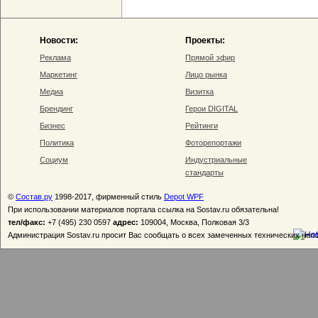
Новости:
Проекты:
Реклама
Прямой эфир
Маркетинг
Лицо рынка
Медиа
Визитка
Брендинг
Герои DIGITAL
Бизнес
Рейтинги
Политика
Фоторепортажи
Социум
Индустриальные
стандарты
©
Состав.ру
1998-2017, фирменный стиль
Depot WPF
При использовании материалов портала ссылка на Sostav.ru обязательна!
тел/факс:
+7 (495) 230 0597
адрес:
109004, Москва, Полковая 3/3
Администрация Sostav.ru просит Вас сообщать о всех замеченных технических неп