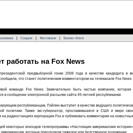
|
|
|
кономика
Социум
Фестивали
Бизнес-блоги
т работать на Fox News
 президентской предвыборной гонки 2008 года в качестве кандидата в 
сообщила, что станет политическим комментатором на телеканале Fox News.
ивой команде Fox News. Замечательно быть частью компании, которая
ся в сообщении электронной рассылки сайта 45-летней республиканки.
ирующем республиканцам, Пэйлин выступит в качестве ведущего политически
ной политики. Также экс-губернатор, прославившаяся в США и мире свои
и на радиостанциях корпорации Fox и публиковать комментарии на новостных
щей некоторых эпизодов телепрограммы «Настоящие американские истории», 
ен американцам, которые преодолели тяжелое или бедственное положение.