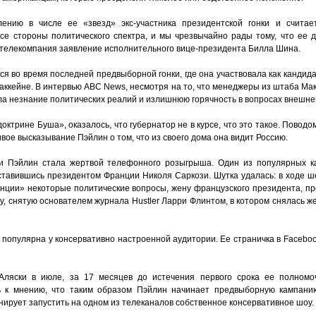
ению в числе ее «звезд» экс-участника президентской гонки и счита
се стороны политического спектра, и мы чрезвычайно рады тому, что ее 
 телекомпания заявление исполнительного вице-президента Билла Шина.
я во время последней предвыборной гонки, где она участвовала как кандид
аккейне. В интервью ABC News, несмотря на то, что менеджеры из штаба Ма
ила незнание политических реалий и излишнюю горячность в вопросах внешне
доктрине Буша», оказалось, что губернатор не в курсе, что это такое. Повод
вое высказывание Пэйлин о том, что из своего дома она видит Россию.
и Пэйлин стала жертвой телефонного розыгрыша. Один из популярных к
ставившись президентом Франции Николя Саркози. Шутка удалась: в ходе ш
нции» некоторые политические вопросы, жену французского президента, п
у, снятую основателем журнала Hustler Ларри Флинтом, в котором снялась 
 популярна у консервативно настроенной аудитории. Ее страничка в Facebo
Аляски в июле, за 17 месяцев до истечения первого срока ее полномо
ь к мнению, что таким образом Пэйлин начинает предвыборную кампани
нирует запустить на одном из телеканалов собственное консервативное шоу.