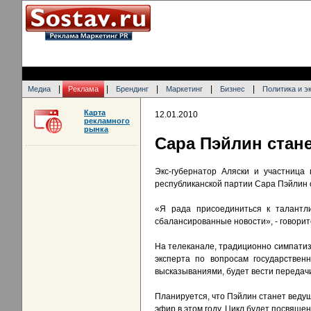
|
|
|
|
|
Медиа
Реклама
Брендинг
Маркетинг
Бизнес
Политика и э
Карта
12.01.2010
рекламного
рынка
Сара Пэйлин стане
Экс-губернатор Аляски и участница
республиканской партии Сара Пэйлин 
«Я рада присоединиться к талантл
сбалансированные новости», - говорит
На телеканале, традиционно симпатиз
эксперта по вопросам государствен
высказываниями, будет вести передач
Планируется, что Пэйлин станет веду
эфир в этом году. Цикл будет посвящ