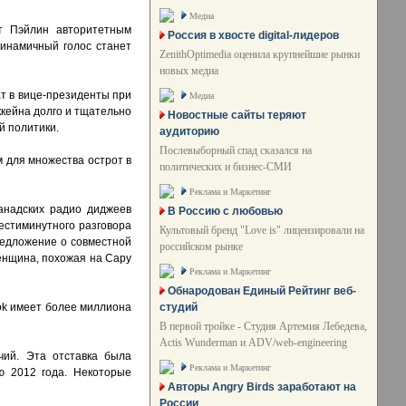
Медиа
ет Пэйлин авторитетным
Россия в хвосте digital-лидеров
динамичный голос станет
ZenithOptimedia оценила крупнейшие рынки
новых медиа
ат в вице-президенты при
Медиа
ккейна долго и тщательно
Новостные сайты теряют
й политики.
аудиторию
Послевыборный спад сказался на
ом для множества острот в
политических и бизнес-СМИ
Реклама и Маркетинг
анадских радио диджеев
В Россию с любовью
естиминутного разговора
Культовый бренд "Love is" лицензировали на
редложение о совместной
российском рынке
женщина, похожая на Сару
Реклама и Маркетинг
Обнародован Единый Рейтинг веб-
студий
ok имеет более миллиона
В первой тройке - Студия Артемия Лебедева,
Actis Wunderman и ADV/web-engineering
чий. Эта отставка была
Реклама и Маркетинг
ю 2012 года. Некоторые
Авторы Angry Birds заработают на
России