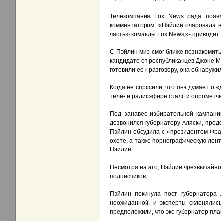
Телекомпания Fox News рада появл
комментатором. «Пэйлин очаровала в
частью команды Fox News,»- приводит
С Пэйлин мир смог ближе познакомитьс
кандидате от республиканцев Джоне М
готовили ее к разговору, она обнаруж
Когда ее спросили, что она думает о «
теле- и радиоэфире стало и опрометчи
Под занавес избирательной кампани
дозвонился губернатору Аляски, пред
Пэйлин обсудила с «президентом Фра
охоте, а также порнографическую лент
Пэйлин.
Несмотря на это, Пэйлин чрезвычайно
подписчиков.
Пэйлин покинула пост губернатора 
неожиданной, и эксперты склонялис
предположили, что экс-губернатор пла