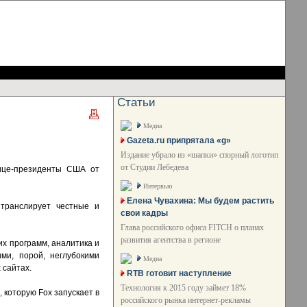
Статьи
Медиа
Gazeta.ru припрятала «g»
Издание убрало из «шапки» спорный логотип
от Студии Лебедева
вице-президенты США от
Интервью
Елена Чувахина: Мы будем растить
 транслирует честные и
свои кадры
Глава российского офиса FITCH о планах
развития агентства в регионе
х программ, аналитика и
ми, порой, неглубокими
Медиа
 сайтах.
RTB готовит наступление
Технология к 2015 году займет 18%
которую Fox запускает в
российского рынка интернет-рекламы