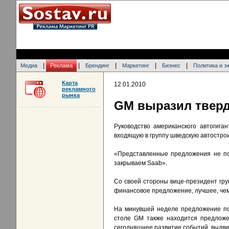
|
|
|
|
|
Медиа
Реклама
Брендинг
Маркетинг
Бизнес
Политика и э
Карта
12.01.2010
рекламного
рынка
GM выразил тверд
Руководство американского автогига
входящую в группу шведскую автостро
«Представленные предложения не по
закрываем Saab».
Со своей стороны вице-президент гру
финансовое предложение, лучшее, чем
На минувшей неделе предложение по 
столе GM также находится предложе
сегодняшнее развитие событий, выдви