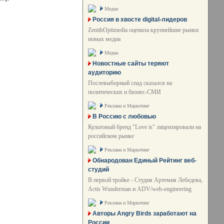
Медиа
Россия в хвосте digital-лидеров
ZenithOptimedia оценила крупнейшие рынки
новых медиа
Медиа
Новостные сайты теряют
аудиторию
Послевыборный спад сказался на
политических и бизнес-СМИ
Реклама и Маркетинг
В Россию с любовью
Культовый бренд "Love is" лицензировали на
российском рынке
Реклама и Маркетинг
Обнародован Единый Рейтинг веб-
студий
В первой тройке - Студия Артемия Лебедева,
Actis Wunderman и ADV/web-engineering
Реклама и Маркетинг
Авторы Angry Birds заработают на
России