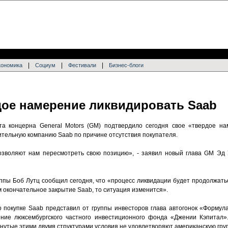
|
|
|
кономика
Социум
Фестивали
Бизнес-блоги
ое намерение ликвидировать Saab
нта концерна General Motors (GM) подтвердило сегодня свое «твердое н
ительную компанию Saab по причине отсутствия покупателя.
зволяют нам пересмотреть свою позицию», - заявил новый глава GM Эд 
ппы Боб Лутц сообщил сегодня, что «процесс ликвидации будет продолжатьс
 окончательное закрытие Saab, то ситуация изменится».
покупке Saab представил от группы инвесторов глава автогонок «Формул
ние люксембургского частного инвестиционного фонда «Джении Кэпитал».
нутые этими двумя структурами условия не удовлетворяют американскую груп