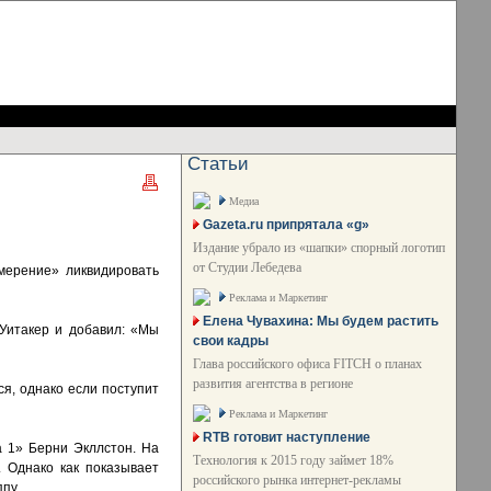
Статьи
Медиа
Gazeta.ru припрятала «g»
Издание убрало из «шапки» спорный логотип
от Студии Лебедева
амерение» ликвидировать
Реклама и Маркетинг
Елена Чувахина: Мы будем растить
Уитакер и добавил: «Мы
свои кадры
Глава российского офиса FITCH о планах
развития агентства в регионе
я, однако если поступит
Реклама и Маркетинг
RTB готовит наступление
а 1» Берни Экллстон. На
Технология к 2015 году займет 18%
 Однако как показывает
российского рынка интернет-рекламы
пу.