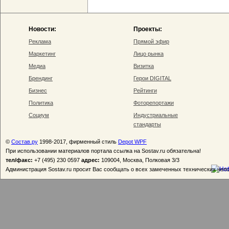
Новости:
Проекты:
Реклама
Прямой эфир
Маркетинг
Лицо рынка
Медиа
Визитка
Брендинг
Герои DIGITAL
Бизнес
Рейтинги
Политика
Фоторепортажи
Социум
Индустриальные
стандарты
©
Состав.ру
1998-2017, фирменный стиль
Depot WPF
При использовании материалов портала ссылка на Sostav.ru обязательна!
тел/факс:
+7 (495) 230 0597
адрес:
109004, Москва, Полковая 3/3
Администрация Sostav.ru просит Вас сообщать о всех замеченных технических неп