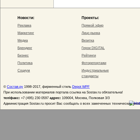
Новости:
Проекты:
Реклама
Прямой эфир
Маркетинг
Лицо рынка
Медиа
Визитка
Брендинг
Герои DIGITAL
Бизнес
Рейтинги
Политика
Фоторепортажи
Социум
Индустриальные
стандарты
©
Состав.ру
1998-2017, фирменный стиль
Depot WPF
При использовании материалов портала ссылка на Sostav.ru обязательна!
тел/факс:
+7 (495) 230 0597
адрес:
109004, Москва, Полковая 3/3
Администрация Sostav.ru просит Вас сообщать о всех замеченных технических неп