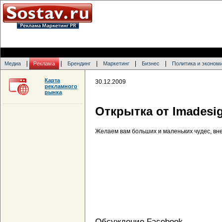
|
|
|
|
|
Медиа
Реклама
Брендинг
Маркетинг
Бизнес
Политика и эконом
Карта
30.12.2009
рекламного
рынка
Открытка от Imadesi
Желаем вам больших и маленьких чудес, вне 
Обсуждение Facebook