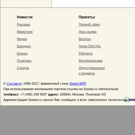
Новости:
Проекты:
Реклама
Прямой эфир
Маркетинг
Лицо рынка
Медиа
Визитка
Брендинг
Герои DIGITAL
Бизнес
Рейтинги
Политика
Фоторепортажи
Социум
Индустриальные
стандарты
©
Состав.ру
1998-2017, фирменный стиль
Depot WPF
При использовании материалов портала ссылка на Sostav.ru обязательна!
тел/факс:
+7 (495) 230 0597
адрес:
109004, Москва, Полковая 3/3
Администрация Sostav.ru просит Вас сообщать о всех замеченных технических неп