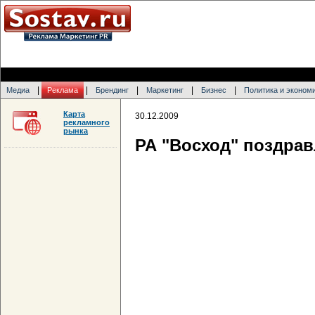
|
|
|
|
|
Медиа
Реклама
Брендинг
Маркетинг
Бизнес
Политика и эконом
Карта
30.12.2009
рекламного
рынка
РА "Восход" поздрав