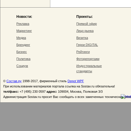
Новости:
Проекты:
Реклама
Прямой эфир
Маркетинг
Лицо рынка
Медиа
Визитка
Брендинг
Герои DIGITAL
Бизнес
Рейтинги
Политика
Фоторепортажи
Социум
Индустриальные
стандарты
©
Состав.ру
1998-2017, фирменный стиль
Depot WPF
При использовании материалов портала ссылка на Sostav.ru обязательна!
тел/факс:
+7 (495) 230 0597
адрес:
109004, Москва, Полковая 3/3
Администрация Sostav.ru просит Вас сообщать о всех замеченных технических неп