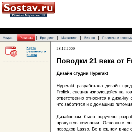
|
|
|
|
|
Медиа
Реклама
Брендинг
Маркетинг
Бизнес
Политика и эконом
Карта
28.12.2009
рекламного
рынка
Поводки 21 века от Fr
Дизайн студии Hyperakt
Hyperakt разработала дизайн про
Frolick, специализирующейся на т
ответственно относится к дизайну 
что заботится и о домашних питомца
Дизайнерам было поручено разра
продуктов компании. Основным он
поводков Lasso. Во внешнем виде 