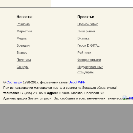
Новости:
Проекты:
Реклама
Прямой эфир
Маркетинг
Лицо рынка
Медиа
Визитка
Брендинг
Герои DIGITAL
Бизнес
Рейтинги
Политика
Фоторепортажи
Социум
Индустриальные
стандарты
©
Состав.ру
1998-2017, фирменный стиль
Depot WPF
При использовании материалов портала ссылка на Sostav.ru обязательна!
тел/факс:
+7 (495) 230 0597
адрес:
109004, Москва, Полковая 3/3
Администрация Sostav.ru просит Вас сообщать о всех замеченных технических неп