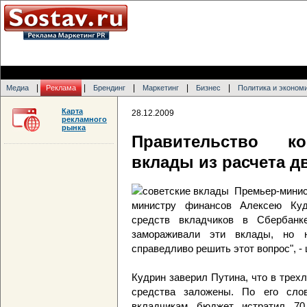
|
|
|
|
|
Медиа
Реклама
Брендинг
Маркетинг
Бизнес
Политика и эконом
Карта
28.12.2009
рекламного
рынка
Правительство ко
вклады из расчета д
Премьер-мин
министру финансов Алексею Куд
средств вкладчиков в Сбербанк
замораживали эти вклады, но н
справедливо решить этот вопрос", -
Кудрин заверил Путина, что в трех
средства заложены. По его сло
вкладчикам бюджет истратил 70