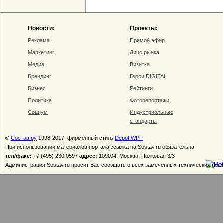
Новости:
Проекты:
Реклама
Прямой эфир
Маркетинг
Лицо рынка
Медиа
Визитка
Брендинг
Герои DIGITAL
Бизнес
Рейтинги
Политика
Фоторепортажи
Социум
Индустриальные
стандарты
©
Состав.ру
1998-2017, фирменный стиль
Depot WPF
При использовании материалов портала ссылка на Sostav.ru обязательна!
тел/факс:
+7 (495) 230 0597
адрес:
109004, Москва, Полковая 3/3
Администрация Sostav.ru просит Вас сообщать о всех замеченных технических неп