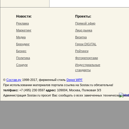
Новости:
Проекты:
Реклама
Прямой эфир
Маркетинг
Лицо рынка
Медиа
Визитка
Брендинг
Герои DIGITAL
Бизнес
Рейтинги
Политика
Фоторепортажи
Социум
Индустриальные
стандарты
©
Состав.ру
1998-2017, фирменный стиль
Depot WPF
При использовании материалов портала ссылка на Sostav.ru обязательна!
тел/факс:
+7 (495) 230 0597
адрес:
109004, Москва, Полковая 3/3
Администрация Sostav.ru просит Вас сообщать о всех замеченных технических неп