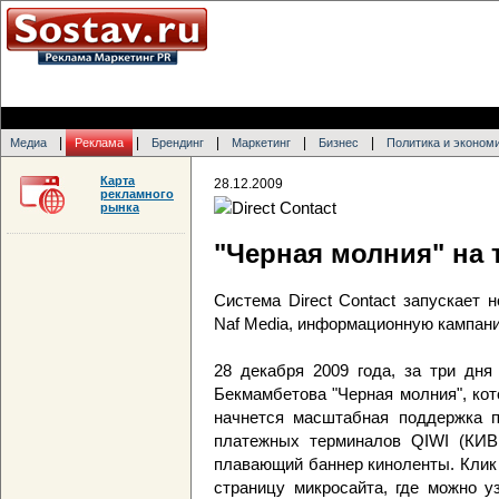
|
|
|
|
|
Медиа
Реклама
Брендинг
Маркетинг
Бизнес
Политика и эконом
Карта
28.12.2009
рекламного
рынка
"Черная молния" на
Система Direct Contact запускает
Naf Media, информационную кампан
28 декабря 2009 года, за три дн
Бекмамбетова "Черная молния", кот
начнется масштабная поддержка п
платежных терминалов QIWI (КИВ
плавающий баннер киноленты. Клик 
страницу микросайта, где можно у