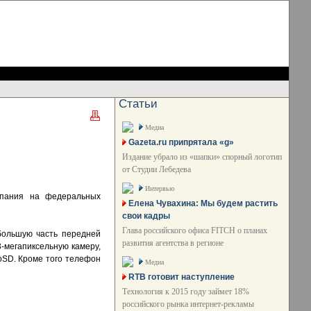
Статьи
Медиа
Gazeta.ru припрятала «g»
Издание убрало из «шапки» спорный логотип
от Студии Лебедева
Интервью
мпания на федеральных
Елена Чувахина: Мы будем растить
свои кадры
Глава российского офиса FITCH о планах
большую часть передней
развития агентства в регионе
-мегапиксельную камеру,
oSD. Кроме того телефон
Медиа
RTB готовит наступление
Технология к 2015 году займет 18%
российского рынка интернет-рекламы