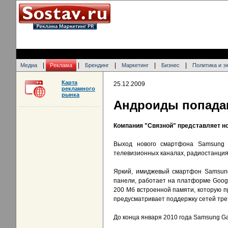
|
|
|
|
|
Медиа
Реклама
Брендинг
Маркетинг
Бизнес
Политика и э
Карта
25.12.2009
рекламного
рынка
Андроиды попада
Компания "Связной" представляет н
Выход нового смартфона Samsung 
телевизионных каналах, радиостанциях
Яркий, имиджевый смартфон Samsung
панели, работает на платформе Googl
200 Mб встроенной памяти, которую п
предусматривает поддержку сетей трет
До конца января 2010 года Samsung Ga