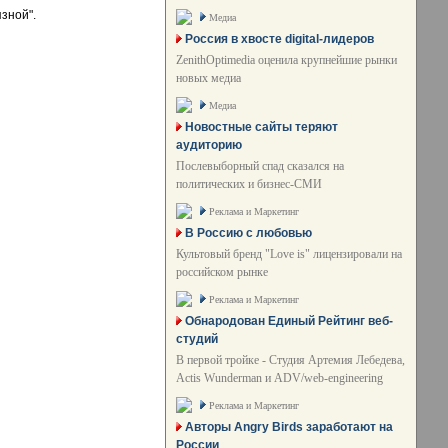
зной".
Медиа
Россия в хвосте digital-лидеров
ZenithOptimedia оценила крупнейшие рынки
новых медиа
Медиа
Новостные сайты теряют
аудиторию
Послевыборный спад сказался на
политических и бизнес-СМИ
Реклама и Маркетинг
В Россию с любовью
Культовый бренд "Love is" лицензировали на
российском рынке
Реклама и Маркетинг
Обнародован Единый Рейтинг веб-
студий
В первой тройке - Студия Артемия Лебедева,
Actis Wunderman и ADV/web-engineering
Реклама и Маркетинг
Авторы Angry Birds заработают на
России