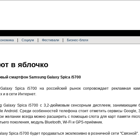
|
|
|
кономика
Социум
Фестивали
Бизнес-блоги
ют в яблочко
овый смартфон Samsung Galaxy Spica i5700
Galaxy Spica i5700 на российский рынок сопровождает рекламная ка
 и в сети Интернет.
 Galaxy Spica i5700 с 3,2-дюймовым сенсорным дисплеем, занимающим 
e Android. Среди особенностей телефона стоит отметить сервисы Google, 3
ри желании всегда можно расширить с помощью слота для карт памяти micr
ьего поколения, модуль Bluetooth, Wi-Fi и GPS-приёмник.
laxy Spica i5700 будет продаваться эксклюзивно в розничной сети "Связной".