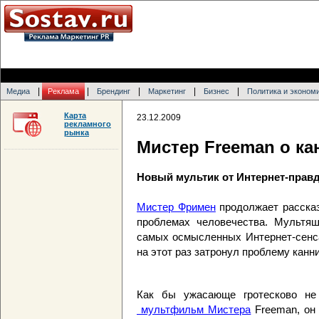
|
|
|
|
|
Медиа
Реклама
Брендинг
Маркетинг
Бизнес
Политика и эконом
Карта
23.12.2009
рекламного
рынка
Мистер Freeman о к
Новый мультик от Интернет-прав
Мистер Фримен
продолжает рассказ
проблемах человечества. Мультяш
самых осмысленных Интернет-сенса
на этот раз затронул проблему канн
Как бы ужасающе гротесково н
мультфильм Мистера
Freeman, он