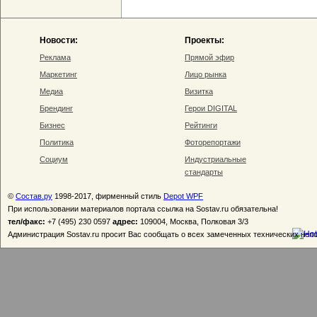
Новости:
Проекты:
Реклама
Прямой эфир
Маркетинг
Лицо рынка
Медиа
Визитка
Брендинг
Герои DIGITAL
Бизнес
Рейтинги
Политика
Фоторепортажи
Социум
Индустриальные
стандарты
©
Состав.ру
1998-2017, фирменный стиль
Depot WPF
При использовании материалов портала ссылка на Sostav.ru обязательна!
тел/факс:
+7 (495) 230 0597
адрес:
109004, Москва, Полковая 3/3
Администрация Sostav.ru просит Вас сообщать о всех замеченных технических неп