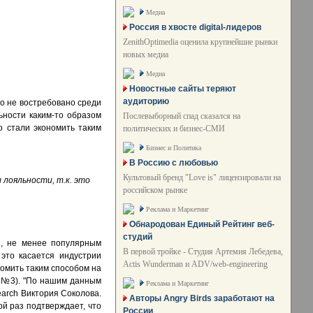
Медиа
Россия в хвосте digital-лидеров
ZenithOptimedia оценила крупнейшие рынки
новых медиа
Медиа
Новостные сайты теряют
аудиторию
о не востребовано среди
ьности каким-то образом
Послевыборный спад сказался на
о стали экономить таким
политических и бизнес-СМИ
Бизнес и Политика
В Россию с любовью
Культовый бренд "Love is" лицензировали на
лояльности, т.к. это
российском рынке
Реклама и Маркетинг
Обнародован Единый Рейтинг веб-
студий
и, не менее популярным
В первой тройке - Студия Артемия Лебедева,
это касается индустрии
Actis Wunderman и ADV/web-engineering
номить таким способом на
. №3). "По нашим данным
Реклама и Маркетинг
earch Виктория Соколова.
Авторы Angry Birds заработают на
ой раз подтверждает, что
России