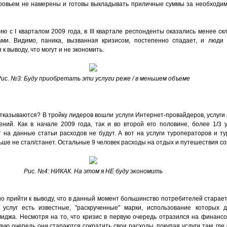
оровьем не намерены и готовы выкладывать приличные суммы за необходим
ию с I кварталом 2009 года, в III квартале респонденты оказались менее с
ми. Видимо, паника, вызванная кризисом, постепенно спадает, и люди
к выводу, что могут и не экономить.
ис. №3: Буду приобретать эти услуги реже / в меньшем объеме
отказываются? В тройку лидеров вошли услуги Интернет-провайдеров, услуг
ений. Как в начале 2009 года, так и во второй его половине, более 1/3 
 на данные статьи расходов не будут. А вот на услуги туроператоров и ту
ше не стал/станет. Остальные 9 человек расходы на отдых и путешествия сок
Рис. №4: НИКАК. На этом я НЕ буду экономить
но прийти к выводу, что в данный момент большинство потребителей старае
 услуг есть известные, "раскрученные" марки, использование которых 
миджа. Несмотря на то, что кризис в первую очередь отразился на финанс
рвую очередь они стараются сократить свои расходы, покупая услуги там, где