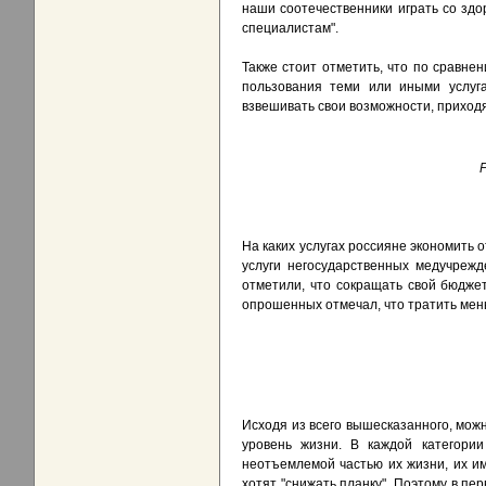
наши соотечественники играть со зд
специалистам".
Также стоит отметить, что по сравнен
пользования теми или иными услуга
взвешивать свои возможности, приходя 
Р
На каких услугах россияне экономить 
услуги негосударственных медучрежд
отметили, что сокращать свой бюджет
опрошенных отмечал, что тратить мень
Исходя из всего вышесказанного, мож
уровень жизни. В каждой категории
неотъемлемой частью их жизни, их и
хотят "снижать планку". Поэтому в пе