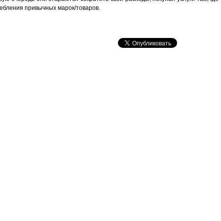
ебления привычных марок/товаров.