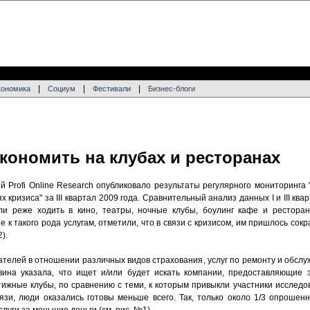
|
|
|
кономика
Социум
Фестивали
Бизнес-блоги
кономить на клубах и ресторанах
й Profi Online Research опубликовало результаты регулярного мониторинга
 кризиса" за III квартал 2009 года. Сравнительный анализ данных I и III ква
ли реже ходить в кино, театры, ночные клубы, боулинг кафе и ресторан
 к такого рода услугам, отметили, что в связи с кризисом, им пришлось сок
).
телей в отношении различных видов страхования, услуг по ремонту и обслуж
овина указала, что ищет и/или будет искать компании, предоставляющие 
ижные клубы, по сравнению с теми, к которым привыкли участники исследо
зи, люди оказались готовы меньше всего. Так, только около 1/3 опрошенн