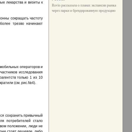
ые лекарства и визиты к
Rovio рассказала о планах экспансии рынка
через парки и брендированную продукцию
клонны сокращать частоту
 более трезво начинают
и мобильных операторов и
участников исследования
рагентств только 1 из 10
ратили (см. рис.№4).
тся сохранить привычный
для потребителей стало
овом положении, люди не
 они стоят дешевле, либо