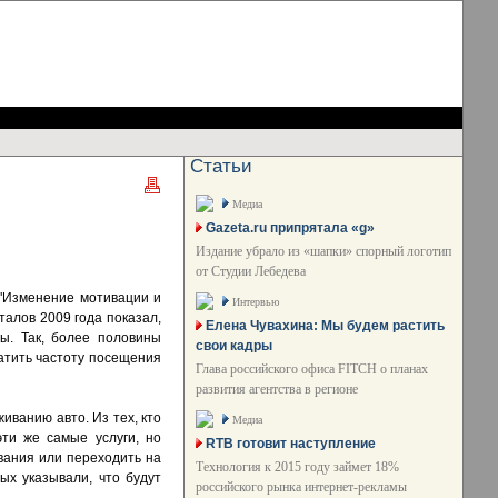
Статьи
Медиа
Gazeta.ru припрятала «g»
Издание убрало из «шапки» спорный логотип
от Студии Лебедева
 "Изменение мотивации и
Интервью
рталов 2009 года показал,
Елена Чувахина: Мы будем растить
ы. Так, более половины
свои кадры
ратить частоту посещения
Глава российского офиса FITCH о планах
развития агентства в регионе
иванию авто. Из тех, кто
Медиа
эти же самые услуги, но
RTB готовит наступление
вания или переходить на
Технология к 2015 году займет 18%
ых указывали, что будут
российского рынка интернет-рекламы