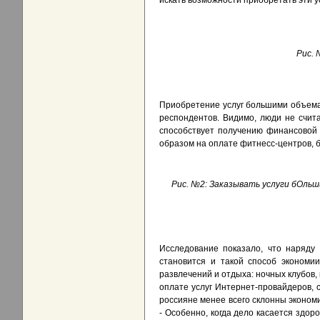
искать возможности приобретать эти ус
Рис. 
Приобретение услуг большими объемам
респондентов. Видимо, люди не счит
способствует получению финансовой в
образом на оплате фитнесс-центров, б
Рис. №2: Заказывать услуги бОльш
Исследование показало, что наряду
становится и такой способ экономии
развлечений и отдыха: ночных клубов,
оплате услуг Интернет-провайдеров, 
россияне менее всего склонны экономи
- Особенно, когда дело касается здор