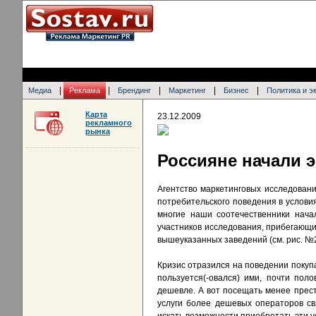
|
|
|
|
|
Медиа
Реклама
Брендинг
Маркетинг
Бизнес
Политика и э
Карта
23.12.2009
рекламного
рынка
Россияне начали э
Агентство маркетинговых исследовани
потребительского поведения в условиях
многие наши соотечественники нача
участников исследования, прибегающие
вышеуказанных заведений (см. рис. №2
Кризис отразился на поведении покупа
пользуется(-овался) ими, почти пол
дешевле. А вот посещать менее прест
услуги более дешевых операторов свя