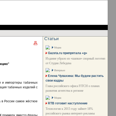
Статьи
Медиа
Gazeta.ru припрятала «g»
Издание убрало из «шапки» спорный логотип
от Студии Лебедева
укцию"
Интервью
Елена Чувахина: Мы будем растить
свои кадры
ли и импортеры табачных
Глава российского офиса FITCH о планах
ация табачных изделий с
развития агентства в регионе
Медиа
 в России самое жёсткое
RTB готовит наступление
Технология к 2015 году займет 18%
российского рынка интернет-рекламы
К примеру, вместо фразы