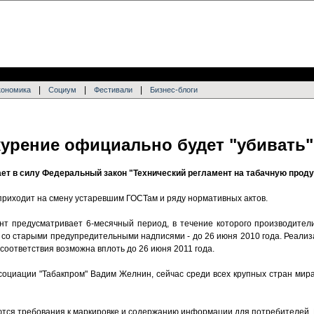
|
|
|
кономика
Социум
Фестивали
Бизнес-блоги
курение официально будет "убивать"
пает в силу Федеральный закон "Технический регламент на табачную прод
 приходит на смену устаревшим ГОСТам и ряду нормативных актов.
ент предусматривает 6-месячный период, в течение которого производите
 со старыми предупредительными надписями - до 26 июня 2010 года. Реализ
оответствия возможна вплоть до 26 июня 2011 года.
социации "Табакпром" Вадим Желнин, сейчас среди всех крупных стран мира
ются требования к маркировке и содержанию информации для потребителей. 