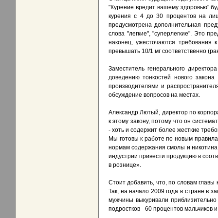
"Курение вредит вашему здоровью" бу
курения с 4 до 30 процентов на ли
предусмотрена дополнительная преду
слова "легкие", "суперлегкие". Это 
наконец, ужесточаются требования 
превышать 10/1 мг соответственно (ран
Заместитель генерального директор
доведению тонкостей нового закона 
производителями и распространителя
обсуждение вопросов на местах.
Александр Лютый, директор по корпор
к этому закону, потому что он систем
- хоть и содержит более жесткие требо
Мы готовы к работе по новым правила
нормам содержания смолы и никотина
индустрии привести продукцию в соот
в рознице».
Стоит добавить, что, по словам главы
Так, на начало 2009 года в стране в 
мужчины выкуривали приблизительно 
подростков - 60 процентов мальчиков и