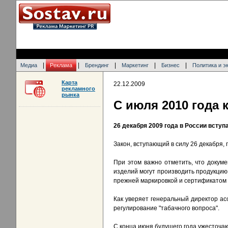
|
|
|
|
|
Медиа
Реклама
Брендинг
Маркетинг
Бизнес
Политика и э
Карта
22.12.2009
рекламного
рынка
С июля 2010 года 
26 декабря 2009 года в России всту
Закон, вступающий в силу 26 декабря,
При этом важно отметить, что докум
изделий могут производить продукцию
прежней маркировкой и сертификатом с
Как уверяет генеральный директор ас
регулирование "табачного вопроса".
C конца июня будущего года ужесточа