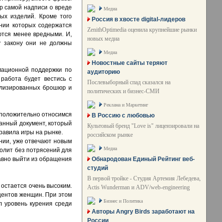
р самой надписи о вреде
Медиа
ых изделий. Кроме того
Россия в хвосте digital-лидеров
ании которых содержатся
ZenithOptimedia оценила крупнейшие рынки
ются менее вредными. И,
новых медиа
у закону они не должны
Медиа
Новостные сайты теряют
мационной поддержки по
аудиторию
работа будет вестись с
Послевыборный спад сказался на
ализированных брошюр и
политических и бизнес-СМИ
Реклама и Маркетинг
 положительно относимся
В Россию с любовью
Данный документ, который
Культовый бренд "Love is" лицензировали на
равила игры на рынке.
российском рынке
нии, уже отвечают новым
Медиа
олит без потрясений для
Обнародован Единый Рейтинг веб-
лавно выйти из обращения
студий
В первой тройке - Студия Артемия Лебедева,
 остается очень высоким.
Actis Wunderman и ADV/web-engineering
оцентов женщин. При этом
Бизнес и Политика
л уровень курения среди
Авторы Angry Birds заработают на
России