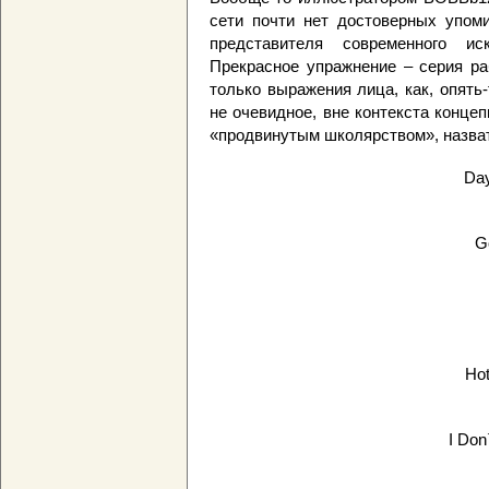
сети почти нет достоверных упоми
представителя современного ис
Прекрасное упражнение – серия ра
только выражения лица, как, опять-
не очевидное, вне контекста концеп
«продвинутым школярством», назват
Day
G
Hot
I Do