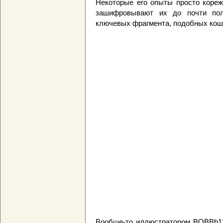
Некоторые его опыты просто коре
зашифровывают их до почти пол
ключевых фрагмента, подобных коша
Вообще-то иллюстратором BOBBb12