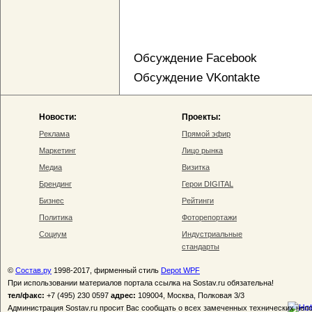
Обсуждение Facebook
Обсуждение VKontakte
Новости:
Проекты:
Реклама
Прямой эфир
Маркетинг
Лицо рынка
Медиа
Визитка
Брендинг
Герои DIGITAL
Бизнес
Рейтинги
Политика
Фоторепортажи
Социум
Индустриальные
стандарты
©
Состав.ру
1998-2017, фирменный стиль
Depot WPF
При использовании материалов портала ссылка на Sostav.ru обязательна!
тел/факс:
+7 (495) 230 0597
адрес:
109004, Москва, Полковая 3/3
Администрация Sostav.ru просит Вас сообщать о всех замеченных технических неп