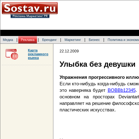
|
|
|
|
|
Медиа
Реклама
Брендинг
Маркетинг
Бизнес
Политика и эконом
Карта
22.12.2009
рекламного
рынка
Улыбка без девушки
Упражнения прогрессивного илл
Если кто-нибудь когда-нибудь смож
это наверняка будет
BOBBb12345
.
основном на просторах Devianta
направляет на решение философско
пластических искусствах.