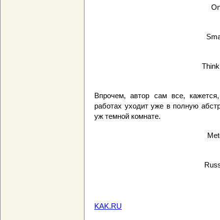
On
Sma
Think
Впрочем, автор сам все, кажется
работах уходит уже в полную абст
уж темной комнате.
Met
Russ
KAK.RU