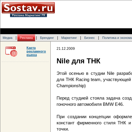
|
|
|
|
|
Медиа
Реклама
Брендинг
Маркетинг
Бизнес
Политика и эконом
Карта
21.12.2009
рекламного
рынка
Nile для ТНК
Этой осенью в студии Nile разра
для ТНК Racing team, участвующей 
Championship)
Перед студией стояла задача соз
гоночного автомобиля BMW E46.
При создании концепции оформле
констант фирменного стиля ТНК и
точки.