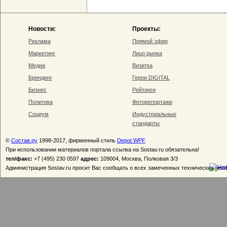
Новости:
Проекты:
Реклама
Прямой эфир
Маркетинг
Лицо рынка
Медиа
Визитка
Брендинг
Герои DIGITAL
Бизнес
Рейтинги
Политика
Фоторепортажи
Социум
Индустриальные
стандарты
©
Состав.ру
1998-2017, фирменный стиль
Depot WPF
При использовании материалов портала ссылка на Sostav.ru обязательна!
тел/факс:
+7 (495) 230 0597
адрес:
109004, Москва, Полковая 3/3
Администрация Sostav.ru просит Вас сообщать о всех замеченных технических неп