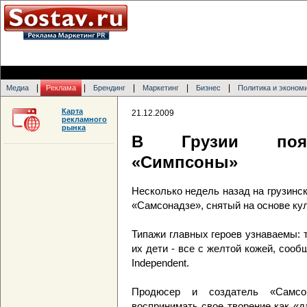
|
|
|
|
|
Медиа
Реклама
Брендинг
Маркетинг
Бизнес
Политика и эконом
Карта
21.12.2009
рекламного
рынка
В Грузии появ
«Симпсоны»
Несколько недель назад на грузин
«Самсонадзе», снятый на основе к
Типажи главных героев узнаваемы: 
их дети - все с желтой кожей, соо
Independent.
Продюсер и создатель «Самсо
воспринимать свое творение как «д