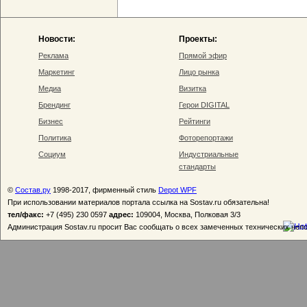
Новости:
Проекты:
Реклама
Прямой эфир
Маркетинг
Лицо рынка
Медиа
Визитка
Брендинг
Герои DIGITAL
Бизнес
Рейтинги
Политика
Фоторепортажи
Социум
Индустриальные
стандарты
©
Состав.ру
1998-2017, фирменный стиль
Depot WPF
При использовании материалов портала ссылка на Sostav.ru обязательна!
тел/факс:
+7 (495) 230 0597
адрес:
109004, Москва, Полковая 3/3
Администрация Sostav.ru просит Вас сообщать о всех замеченных технических неп