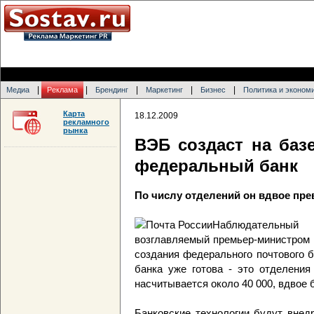
|
|
|
|
|
Медиа
Реклама
Брендинг
Маркетинг
Бизнес
Политика и эконом
Карта
18.12.2009
рекламного
рынка
ВЭБ создаст на баз
федеральный банк
По числу отделений он вдвое пре
Наблюдательны
возглавляемый премьер-министром
создания федерального почтового 
банка уже готова - это отделения
насчитывается около 40 000, вдвое 
Банковские технологии будут внедр