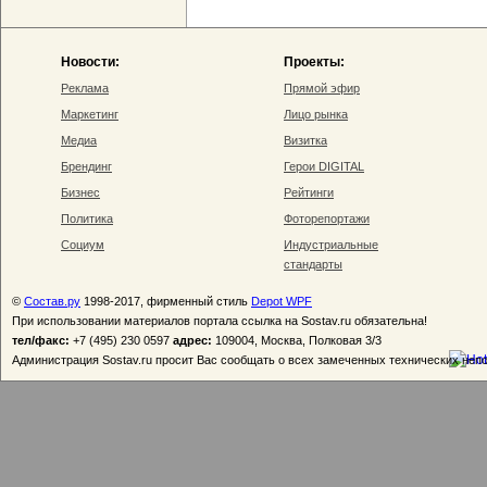
Новости:
Проекты:
Реклама
Прямой эфир
Маркетинг
Лицо рынка
Медиа
Визитка
Брендинг
Герои DIGITAL
Бизнес
Рейтинги
Политика
Фоторепортажи
Социум
Индустриальные
стандарты
©
Состав.ру
1998-2017, фирменный стиль
Depot WPF
При использовании материалов портала ссылка на Sostav.ru обязательна!
тел/факс:
+7 (495) 230 0597
адрес:
109004, Москва, Полковая 3/3
Администрация Sostav.ru просит Вас сообщать о всех замеченных технических неп