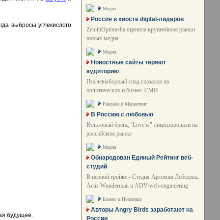
Медиа
Россия в хвосте digital-лидеров
гда выбросы углекислого
ZenithOptimedia оценила крупнейшие рынки
новых медиа
Медиа
Новостные сайты теряют
аудиторию
Послевыборный спад сказался на
политических и бизнес-СМИ
Реклама и Маркетинг
В Россию с любовью
Культовый бренд "Love is" лицензировали на
российском рынке
Медиа
Обнародован Единый Рейтинг веб-
студий
В первой тройке - Студия Артемия Лебедева,
Actis Wunderman и ADV/web-engineering
Бизнес и Политика
Авторы Angry Birds заработают на
шая будущее.
России