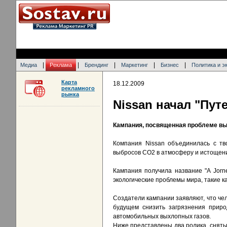
|
|
|
|
|
Медиа
Реклама
Брендинг
Маркетинг
Бизнес
Политика и э
Карта
18.12.2009
рекламного
рынка
Nissan начал "Пут
Кампания, посвященная проблеме вы
Компания Nissan объединилась с тв
выбросов CO2 в атмосферу и истощен
Кампания получила название "A Jorn
экологические проблемы мира, такие к
Создатели кампании заявляют, что чел
будущем снизить загрязнения приро
автомобильных выхлопных газов.
Ниже представлены два ролика, снятых