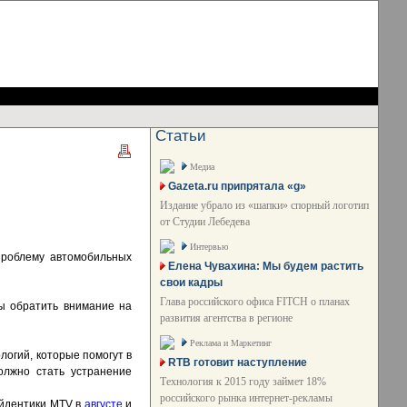
Статьи
Медиа
Gazeta.ru припрятала «g»
Издание убрало из «шапки» спорный логотип
от Студии Лебедева
Интервью
проблему автомобильных
Елена Чувахина: Мы будем растить
свои кадры
Глава российского офиса FITCH о планах
бы обратить внимание на
развития агентства в регионе
Реклама и Маркетинг
логий, которые помогут в
RTB готовит наступление
олжно стать устранение
Технология к 2015 году займет 18%
российского рынка интернет-рекламы
айдентики MTV в
августе
и