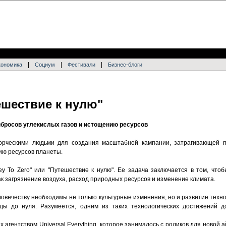
|
|
|
кономика
Социум
Фестивали
Бизнес-блоги
ешествие к нулю"
бросов углекислых газов и истощению ресурсов
орческими людьми для создания масштабной кампании, затрагивающей 
ию ресурсов планеты.
ey To Zero" или "Путешествие к нулю". Ее задача заключается в том, что
ак загрязнение воздуха, расход природных ресурсов и изменение климата.
овечеству необходимы не только культурные изменения, но и развитие техно
ды до нуля. Разумеется, одним из таких технологических достижений д
 агентством Universal Everything, которое занималось с роликов для новой 