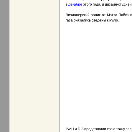
в
декабре
этого года, и дизайн-студией
Визионерский ролик от Мэтта Пайка п
газа оказались сведены к нулю.
IAAH и DIA представили свою точку зре