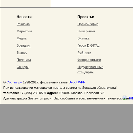
Новости:
Проекты:
Реклама
Прямой эфир
Маркетинг
Лицо рынка
Медиа
Визитка
Брендинг
Герои DIGITAL
Бизнес
Рейтинги
Политика
Фоторепортажи
Социум
Индустриальные
стандарты
©
Состав.ру
1998-2017, фирменный стиль
Depot WPF
При использовании материалов портала ссылка на Sostav.ru обязательна!
тел/факс:
+7 (495) 230 0597
адрес:
109004, Москва, Полковая 3/3
Администрация Sostav.ru просит Вас сообщать о всех замеченных технических неп