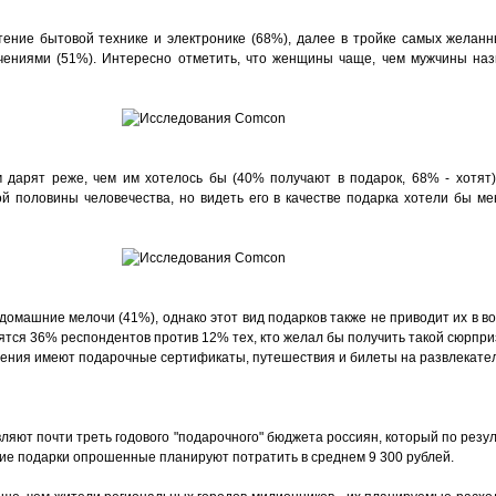
ение бытовой технике и электронике (68%), далее в тройке самых желанн
ечениями (51%). Интересно отметить, что женщины чаще, чем мужчины на
 дарят реже, чем им хотелось бы (40% получают в подарок, 68% - хотят).
й половины человечества, но видеть его в качестве подарка хотели бы 
машние мелочи (41%), однако этот вид подарков также не приводит их в вос
тся 36% респондентов против 12% тех, кто желал бы получить такой сюрпри
ения имеют подарочные сертификаты, путешествия и билеты на развлекате
ляют почти треть годового "подарочного" бюджета россиян, который по резу
ние подарки опрошенные планируют потратить в среднем 9 300 рублей.