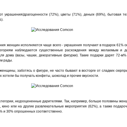
 украшения/драгоценности (72%), цветы (71%), деньги (69%), бытовая тех
).
ния женщин исполняются чаще всего - украшения получают в подарок 61% о
тегориям наблюдаются существенные расхождения между желаемым и д
я дома (вазы, чашки, декоративные фигурки). Такие подарки дарят 72-м
м рады.
енщины, заботясь о фигуре, не часто бывают в восторге от сладких сюрпри
хотели бы получать конфеты, шоколад и прочие вкусности.
атегории, недооцененные дарителями. Так, например, больше половины женщ
, кино или на другие развлекательные мероприятия (62%), а также подаро
% и 30% опрошенных соответственно.