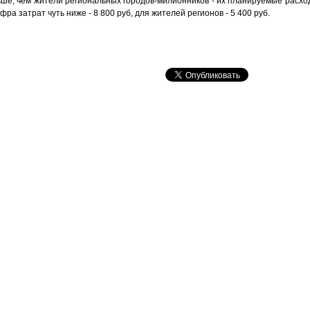
ьше, чем жители региональных городов-милионников - их планируемые расхо
ра затрат чуть ниже - 8 800 руб, для жителей регионов - 5 400 руб.