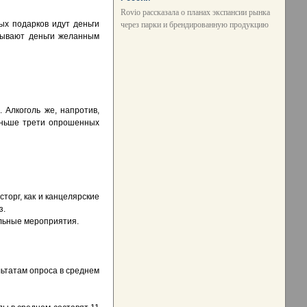
Rovio рассказала о планах экспансии рынка
ых подарков идут деньги
через парки и брендированную продукцию
зывают деньги желанным
 Алкоголь же, напротив,
меньше трети опрошенных
торг, как и канцелярские
з.
льные мероприятия.
льтатам опроса в среднем