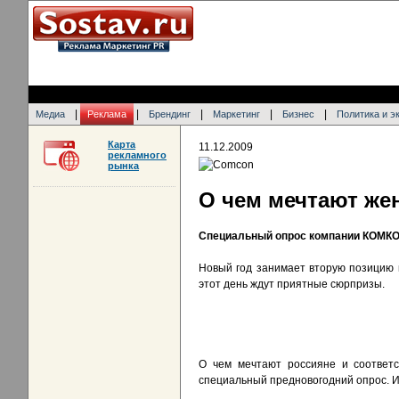
|
|
|
|
|
Медиа
Реклама
Брендинг
Маркетинг
Бизнес
Политика и э
Карта
11.12.2009
рекламного
рынка
О чем мечтают же
Специальный опрос компании КОМКО
Новый год занимает вторую позицию 
этот день ждут приятные сюрпризы.
О чем мечтают россияне и соответ
специальный предновогодний опрос. И