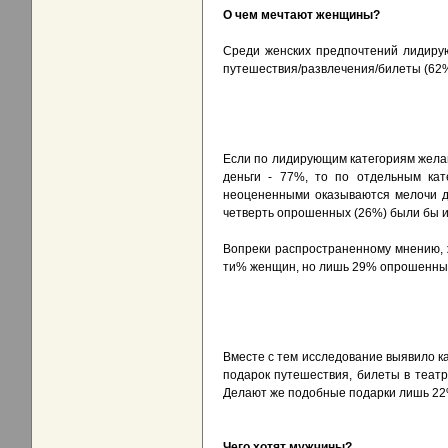
О чем мечтают женщины?
Среди женских предпочтений лидируют
путешествия/развлечения/билеты (62%
Если по лидирующим категориям жела
деньги - 77%, то по отдельным ка
неоцененными оказываются мелочи дл
четверть опрошенных (26%) были бы и
Вопреки распространенному мнению, ж
ти% женщин, но лишь 29% опрошенных 
Вместе с тем исследование выявило к
подарок путешествия, билеты в театр
Делают же подобные подарки лишь 22
Чего хотят мужчины?