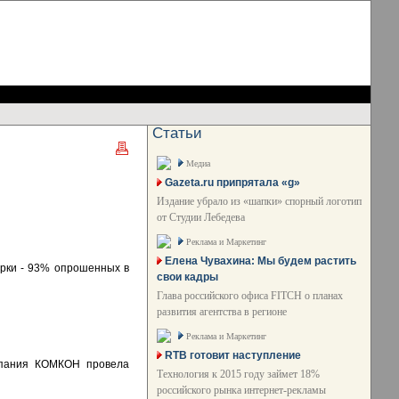
Статьи
Медиа
Gazeta.ru припрятала «g»
Издание убрало из «шапки» спорный логотип
от Студии Лебедева
Реклама и Маркетинг
Елена Чувахина: Мы будем растить
арки - 93% опрошенных в
свои кадры
Глава российского офиса FITCH о планах
развития агентства в регионе
Реклама и Маркетинг
RTB готовит наступление
мпания КОМКОН провела
Технология к 2015 году займет 18%
российского рынка интернет-рекламы