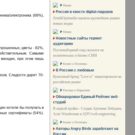
Медиа
Россия в хвосте digital-лидеров
ника/электроника (68%),
ZenithOptimedia оценила крупнейшие рынки
новых медиа
Медиа
Новостные сайты теряют
аудиторию
прошенных, цветы - 82%,
Послевыборный спад сказался на
ействительным. Самыми
политических и бизнес-СМИ
% женщин, при этом лишь
Бизнес и Политика
В Россию с любовью
зов. Сладости дарят 70-
Культовый бренд "Love is" лицензировали на
российском рынке
Реклама и Маркетинг
Обнародован Единый Рейтинг веб-
студий
ин хотели бы получать в
В первой тройке - Студия Артемия Лебедева,
чные сертификаты (54%).
Actis Wunderman и ADV/web-engineering
Бизнес и Политика
Авторы Angry Birds заработают на
России