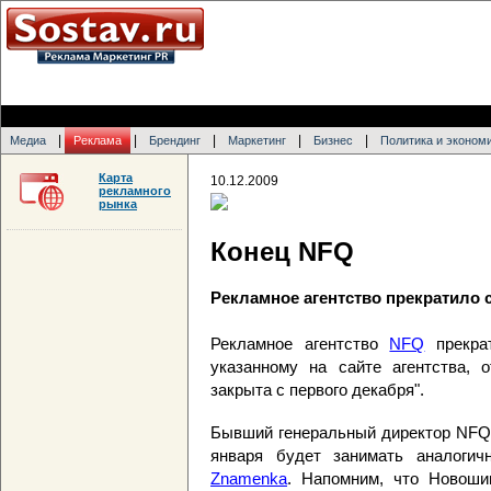
|
|
|
|
|
Медиа
Реклама
Брендинг
Маркетинг
Бизнес
Политика и эконом
Карта
10.12.2009
рекламного
рынка
Конец NFQ
Рекламное агентство прекратило 
Рекламное агентство
NFQ
прекрат
указанному на сайте агентства, 
закрыта с первого декабря".
Бывший генеральный директор NFQ
января будет занимать аналоги
Znamenka
. Напомним, что Новоши