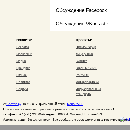
Обсуждение Facebook
Обсуждение VKontakte
Новости:
Проекты:
Реклама
Прямой эфир
Маркетинг
Лицо рынка
Медиа
Визитка
Брендинг
Герои DIGITAL
Бизнес
Рейтинги
Политика
Фоторепортажи
Социум
Индустриальные
стандарты
©
Состав.ру
1998-2017, фирменный стиль
Depot WPF
При использовании материалов портала ссылка на Sostav.ru обязательна!
тел/факс:
+7 (495) 230 0597
адрес:
109004, Москва, Полковая 3/3
Администрация Sostav.ru просит Вас сообщать о всех замеченных технических неп