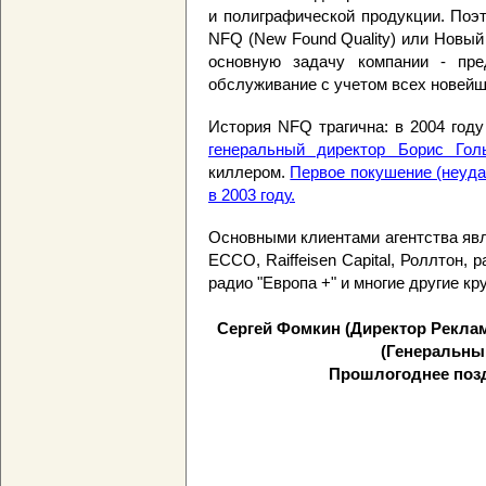
и полиграфической продукции. Поэ
NFQ (New Found Quality) или Новый
основную задачу компании - пре
обслуживание с учетом всех новейш
История NFQ трагична: в 2004 год
генеральный директор Борис Гол
киллером.
Первое покушение (неуда
в 2003 году.
Основными клиентами агентства явля
ECCO, Raiffeisen Capital, Роллтон, р
радио "Европа +" и многие другие к
Сергей Фомкин (Директор Рекла
(Генеральны
Прошлогоднее поз