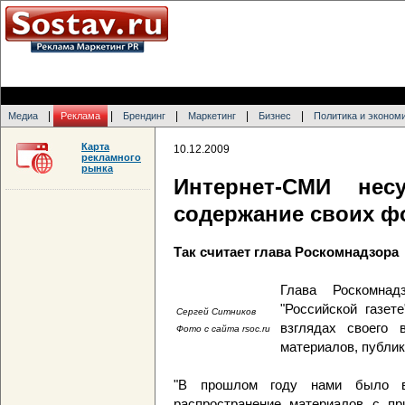
|
|
|
|
|
Медиа
Реклама
Брендинг
Маркетинг
Бизнес
Политика и эконом
Карта
10.12.2009
рекламного
рынка
Интернет-СМИ нес
содержание своих ф
Так считает глава Роскомнадзора
Глава Роскомна
"Российской газете
Сергей Ситников
взглядах своего 
Фото с сайта rsoc.ru
материалов, публик
"В прошлом году нами было 
распространение материалов с при