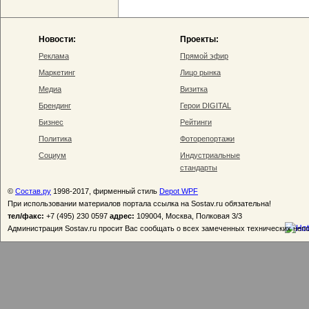
Новости:
Проекты:
Реклама
Прямой эфир
Маркетинг
Лицо рынка
Медиа
Визитка
Брендинг
Герои DIGITAL
Бизнес
Рейтинги
Политика
Фоторепортажи
Социум
Индустриальные
стандарты
©
Состав.ру
1998-2017, фирменный стиль
Depot WPF
При использовании материалов портала ссылка на Sostav.ru обязательна!
тел/факс:
+7 (495) 230 0597
адрес:
109004, Москва, Полковая 3/3
Администрация Sostav.ru просит Вас сообщать о всех замеченных технических неп