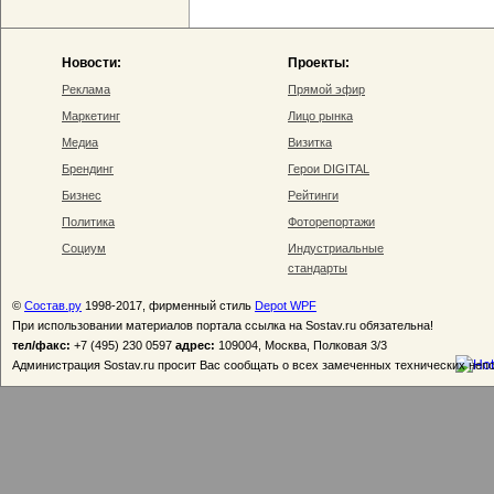
Новости:
Проекты:
Реклама
Прямой эфир
Маркетинг
Лицо рынка
Медиа
Визитка
Брендинг
Герои DIGITAL
Бизнес
Рейтинги
Политика
Фоторепортажи
Социум
Индустриальные
стандарты
©
Состав.ру
1998-2017, фирменный стиль
Depot WPF
При использовании материалов портала ссылка на Sostav.ru обязательна!
тел/факс:
+7 (495) 230 0597
адрес:
109004, Москва, Полковая 3/3
Администрация Sostav.ru просит Вас сообщать о всех замеченных технических неп