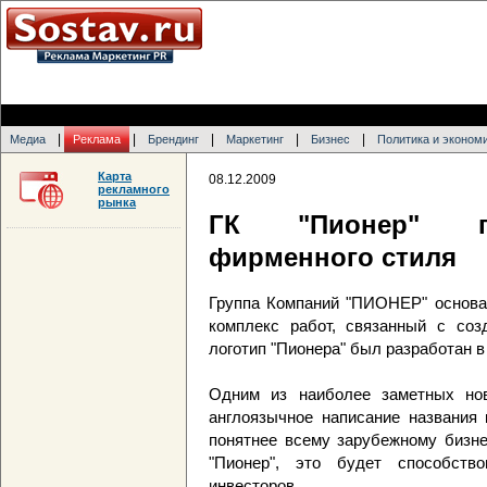
|
|
|
|
|
Медиа
Реклама
Брендинг
Маркетинг
Бизнес
Политика и эконом
Карта
08.12.2009
рекламного
рынка
ГК "Пионер" пр
фирменного стиля
Группа Компаний "ПИОНЕР" основан
комплекс работ, связанный с соз
логотип "Пионера" был разработан в
Одним из наиболее заметных нов
англоязычное написание названия 
понятнее всему зарубежному бизне
"Пионер", это будет способств
инвесторов.