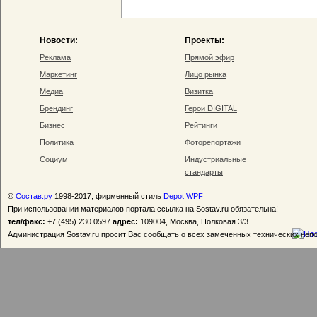
Новости:
Проекты:
Реклама
Прямой эфир
Маркетинг
Лицо рынка
Медиа
Визитка
Брендинг
Герои DIGITAL
Бизнес
Рейтинги
Политика
Фоторепортажи
Социум
Индустриальные
стандарты
©
Состав.ру
1998-2017, фирменный стиль
Depot WPF
При использовании материалов портала ссылка на Sostav.ru обязательна!
тел/факс:
+7 (495) 230 0597
адрес:
109004, Москва, Полковая 3/3
Администрация Sostav.ru просит Вас сообщать о всех замеченных технических неп