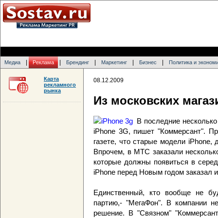
|
|
|
|
|
Медиа
Реклама
Брендинг
Маркетинг
Бизнес
Политика и эконом
Карта
08.12.2009
рекламного
рынка
Из московских магаз
В последние несколько
iPhone 3G, пишет "Коммерсант". П
газете, что старые модели iPhone, 
Впрочем, в МТС заказали нескольк
которые должны появиться в серед
iPhone перед Новым годом заказал 
Единственный, кто вообще не бу
партию,- "МегаФон". В компании н
решение. В "Связном" "Коммерсант