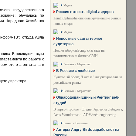
Медиа
кого государственного
Россия в хвосте digital-лидеров
зование: обучалась по
ZenithOptimedia оценила крупнейшие рынки
ии Народного Хозяйства
новых медиа
Медиа
нформ-ТВ"), откуда ушла
Новостные сайты теряют
аудиторию
Послевыборный спад сказался на
ниях. В последние годы
политических и бизнес-СМИ
епартамента по работе с
Реклама и Маркетинг
ом этого агентства, а в
В Россию с любовью
Культовый бренд "Love is" лицензировали на
щего директора.
российском рынке
Реклама и Маркетинг
Обнародован Единый Рейтинг веб-
студий
В первой тройке - Студия Артемия Лебедева,
Actis Wunderman и ADV/web-engineering
Бизнес и Политика
Авторы Angry Birds заработают на
России