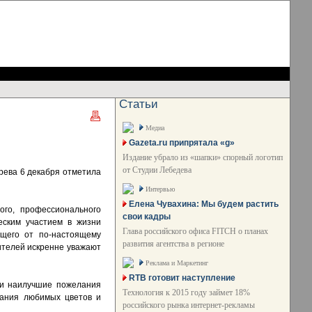
Статьи
Медиа
Gazeta.ru припрятала «g»
Издание убрало из «шапки» спорный логотип
от Студии Лебедева
ева 6 декабря отметила
Интервью
Елена Чувахина: Мы будем растить
ого, профессионального
свои кадры
еским участием в жизни
Глава российского офиса FITCH о планах
ющего от по-настоящему
развития агентства в регионе
ителей искренне уважают
Реклама и Маркетинг
RTB готовит наступление
 и наилучшие пожелания
Технология к 2015 году займет 18%
ухания любимых цветов и
российского рынка интернет-рекламы