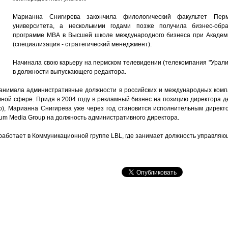
Марианна Снигирева закончила филологический факультет Пермс
университета, а несколькими годами позже получила бизнес-обра
программе МВА в Высшей школе международного бизнеса при Академ
(специализация - стратегический менеджмент).
Начинала свою карьеру на пермском телевидении (телекомпания "Урали
в должности выпускающего редактора.
нимала административные должности в российских и международных компа
ной сфере. Придя в 2004 году в рекламный бизнес на позицию директора д
o), Марианна Снигирева уже через год становится исполнительным директор
mum Media Group на должность административного директора.
 работает в Коммуникационной группе LBL, где занимает должность управляю