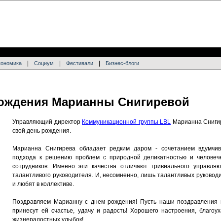
|
|
|
кономика
Социум
Фестивали
Бизнес-блоги
 рождения Марианны Снигиревой
Управляющий директор
Коммуникационной группы LBL
Марианна Снигир
свой день рождения.
Марианна Снигирева обладает редким даром - сочетанием вдумчив
подхода к решению проблем с природной деликатностью и человеч
сотрудников. Именно эти качества отличают тривиального управля
талантливого руководителя. И, несомненно, лишь талантливых руковод
и любят в коллективе.
Поздравляем Марианну с днем рождения! Пусть наши поздравления
принесут ей счастье, удачу и радость! Хорошего настроения, благо
жизнерадостных улыбок!