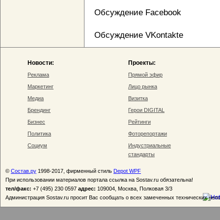
Обсуждение Facebook
Обсуждение VKontakte
Новости:
Проекты:
Реклама
Прямой эфир
Маркетинг
Лицо рынка
Медиа
Визитка
Брендинг
Герои DIGITAL
Бизнес
Рейтинги
Политика
Фоторепортажи
Социум
Индустриальные
стандарты
©
Состав.ру
1998-2017, фирменный стиль
Depot WPF
При использовании материалов портала ссылка на Sostav.ru обязательна!
тел/факс:
+7 (495) 230 0597
адрес:
109004, Москва, Полковая 3/3
Администрация Sostav.ru просит Вас сообщать о всех замеченных технических неп