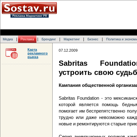
|
|
|
|
|
Медиа
Реклама
Брендинг
Маркетинг
Бизнес
Политика и эконом
Карта
07.12.2009
рекламного
рынка
Sabritas Foundat
устроить свою судь
Кампания общественной организа
Sabritas Foundation - это мексикан
которой является помощь бедны
помогает им беспрепятственно полу
трудно или даже невозможно кажд
новые и ремонтируются старые прию
Серия анимационных роликов камп