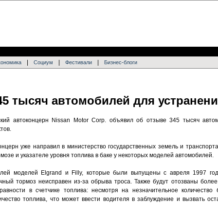
|
|
|
кономика
Социум
Фестивали
Бизнес-блоги
345 тысяч автомобилей для устранен
кий автоконцерн Nissan Motor Corp. объявил об отзыве 345 тысяч авто
тов.
нцерн уже направил в министерство государственных земель и транспорт
мозе и указателе уровня топлива в баке у некоторых моделей автомобилей.
лей моделей Elgrand и Filly, которые были выпущены с авреля 1997 год
очный тормоз неисправен из-за обрыва троса. Также будут отозваны боле
равности в счетчике топлива: несмотря на незначительное количество б
чество топлива, что может ввести водителя в заблуждение и вызвать ост