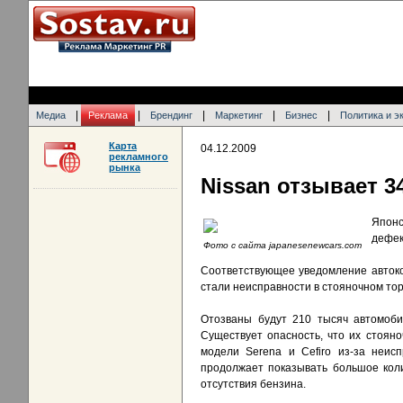
|
|
|
|
|
Медиа
Реклама
Брендинг
Маркетинг
Бизнес
Политика и э
Карта
04.12.2009
рекламного
рынка
Nissan отзывает 
Японс
дефек
Фото с сайта japanesenewcars.com
Соответствующее уведомление автоко
стали неисправности в стояночном тор
Отозваны будут 210 тысяч автомоби
Существует опасность, что их стоян
модели Serena и Cefiro из-за неисп
продолжает показывать большое коли
отсутствия бензина.