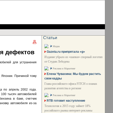
Статьи
Медиа
ия дефектов
Gazeta.ru припрятала «g»
Издание убрало из «шапки» спорный логотип
от Студии Лебедева
мобилей для устранения
Реклама и Маркетинг
Елена Чувахина: Мы будем растить
а Японии. Причиной тому
свои кадры
Глава российского офиса FITCH о планах
развития агентства в регионе
а по апрель 2002 года.
е 100 тысяч автомобилей
Реклама и Маркетинг
ензина в баке, счетчик
RTB готовит наступление
ановку автомобиля из-за
Технология к 2015 году займет 18%
российского рынка интернет-рекламы