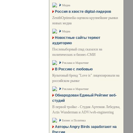
Медиа
Россия в хвосте digital-лидеров
ZenithOptimedia оценила крупнейшие рынки
новых медиа
Медиа
Новостные сайты теряют
аудиторию
Послевыборный спад сказался на
политических и бизнес-СМИ
Реклама и Маркетинг
В Россию с любовью
Культовый бренд "Love is" лицензировали на
российском рынке
Реклама и Маркетинг
Обнародован Единый Рейтинг веб-
студий
В первой тройке - Студия Артемия Лебедева,
Actis Wunderman и ADV/web-engineering
Бизнес и Политика
Авторы Angry Birds заработают на
России