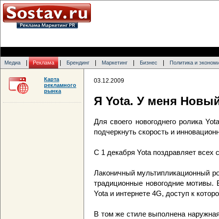
|
|
|
|
|
Медиа
Реклама
Брендинг
Маркетинг
Бизнес
Политика и эконом
Карта
03.12.2009
рекламного
рынка
Я Yota. У меня Новый
Для своего новогоднего ролика Yo
подчеркнуть скорость и инновацион
С 1 декабря Yota поздравляет всех
Лаконичный мультипликационный ро
традиционные новогодние мотивы. 
Yota и интернете 4G, доступ к кото
В том же стиле выполнена наружна