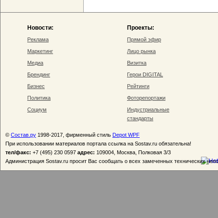
Новости:
Проекты:
Реклама
Прямой эфир
Маркетинг
Лицо рынка
Медиа
Визитка
Брендинг
Герои DIGITAL
Бизнес
Рейтинги
Политика
Фоторепортажи
Социум
Индустриальные
стандарты
©
Состав.ру
1998-2017, фирменный стиль
Depot WPF
При использовании материалов портала ссылка на Sostav.ru обязательна!
тел/факс:
+7 (495) 230 0597
адрес:
109004, Москва, Полковая 3/3
Администрация Sostav.ru просит Вас сообщать о всех замеченных технических неп