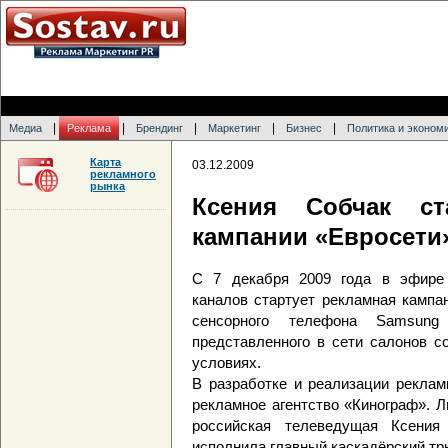
|
|
|
|
|
Медиа
Реклама
Брендинг
Маркетинг
Бизнес
Политика и эконом
Карта
03.12.2009
рекламного
рынка
Ксения Собчак ст
кампании «Евросети
С 7 декабря 2009 года в эфире 
каналов стартует рекламная кампа
сенсорного телефона Samsun
представленного в сети салонов с
условиях.
В разработке и реализации реклам
рекламное агентство «Кинограф». 
российская телеведущая Ксения
исполнила главный каскадёрский тр