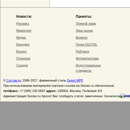
Новости:
Проекты:
Реклама
Прямой эфир
Маркетинг
Лицо рынка
Медиа
Визитка
Брендинг
Герои DIGITAL
Бизнес
Рейтинги
Политика
Фоторепортажи
Социум
Индустриальные
стандарты
©
Состав.ру
1998-2017, фирменный стиль
Depot WPF
При использовании материалов портала ссылка на Sostav.ru обязательна!
тел/факс:
+7 (495) 230 0597
адрес:
109004, Москва, Полковая 3/3
Администрация Sostav.ru просит Вас сообщать о всех замеченных технических неп