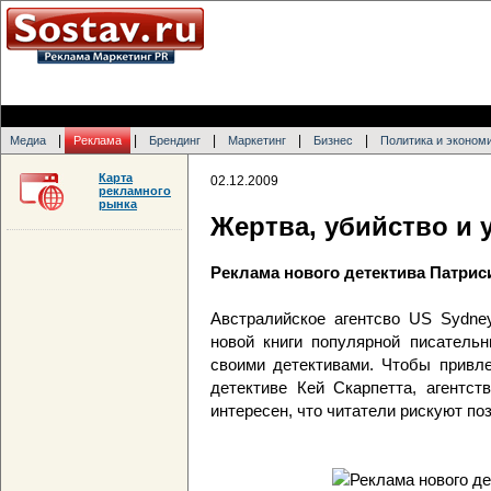
|
|
|
|
|
Медиа
Реклама
Брендинг
Маркетинг
Бизнес
Политика и эконом
Карта
02.12.2009
рекламного
рынка
Жертва, убийство и 
Реклама нового детектива Патрис
Австралийское агентсво US Sydne
новой книги популярной писатель
своими детективами. Чтобы привле
детективе Кей Скарпетта, агентст
интересен, что читатели рискуют по