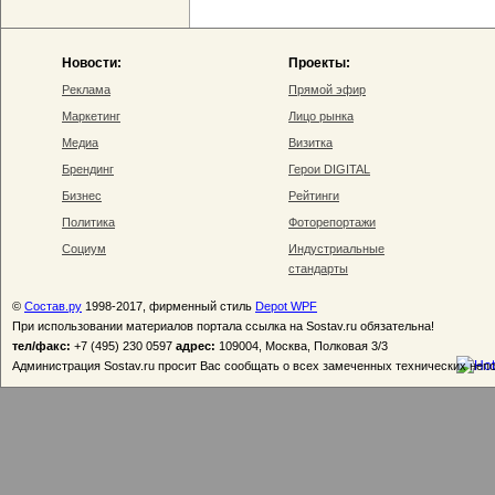
Новости:
Проекты:
Реклама
Прямой эфир
Маркетинг
Лицо рынка
Медиа
Визитка
Брендинг
Герои DIGITAL
Бизнес
Рейтинги
Политика
Фоторепортажи
Социум
Индустриальные
стандарты
©
Состав.ру
1998-2017, фирменный стиль
Depot WPF
При использовании материалов портала ссылка на Sostav.ru обязательна!
тел/факс:
+7 (495) 230 0597
адрес:
109004, Москва, Полковая 3/3
Администрация Sostav.ru просит Вас сообщать о всех замеченных технических неп