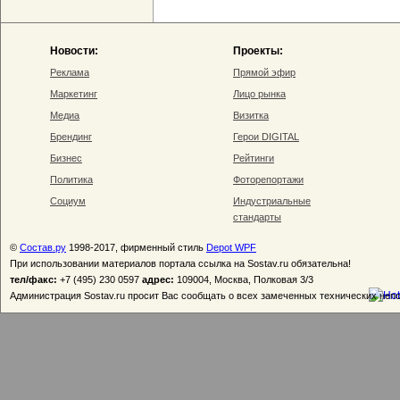
Новости:
Проекты:
Реклама
Прямой эфир
Маркетинг
Лицо рынка
Медиа
Визитка
Брендинг
Герои DIGITAL
Бизнес
Рейтинги
Политика
Фоторепортажи
Социум
Индустриальные
стандарты
©
Состав.ру
1998-2017, фирменный стиль
Depot WPF
При использовании материалов портала ссылка на Sostav.ru обязательна!
тел/факс:
+7 (495) 230 0597
адрес:
109004, Москва, Полковая 3/3
Администрация Sostav.ru просит Вас сообщать о всех замеченных технических неп