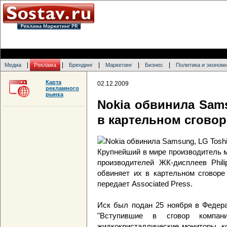
|
|
|
|
|
Медиа
Реклама
Брендинг
Маркетинг
Бизнес
Политика и эконом
Карта
02.12.2009
рекламного
рынка
Nokia обвинила Sams
в картельном сговор
Крупнейший в мире производитель 
производителей ЖК-дисплеев Phili
обвиняет их в картельном сговоре
передает Associated Press.
Иск был подан 25 ноября в Федера
"Вступившие в сговор компа
жидкокристаллические мониторы, к