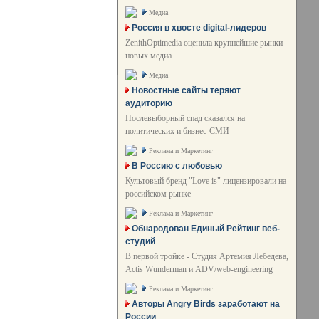
Медиа
Россия в хвосте digital-лидеров
ZenithOptimedia оценила крупнейшие рынки
новых медиа
Медиа
Новостные сайты теряют
аудиторию
Послевыборный спад сказался на
политических и бизнес-СМИ
Реклама и Маркетинг
В Россию с любовью
Культовый бренд "Love is" лицензировали на
российском рынке
Реклама и Маркетинг
Обнародован Единый Рейтинг веб-
студий
В первой тройке - Студия Артемия Лебедева,
Actis Wunderman и ADV/web-engineering
Реклама и Маркетинг
Авторы Angry Birds заработают на
России