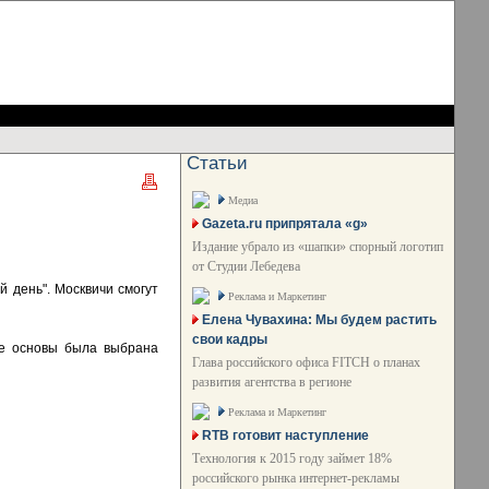
Статьи
Медиа
Gazeta.ru припрятала «g»
Издание убрало из «шапки» спорный логотип
от Студии Лебедева
й день". Москвичи смогут
Реклама и Маркетинг
Елена Чувахина: Мы будем растить
свои кадры
ве основы была выбрана
Глава российского офиса FITCH о планах
развития агентства в регионе
Реклама и Маркетинг
RTB готовит наступление
Технология к 2015 году займет 18%
российского рынка интернет-рекламы