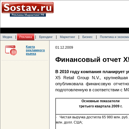
|
|
|
|
|
Медиа
Реклама
Брендинг
Маркетинг
Бизнес
Политика и эконом
Карта
01.12.2009
рекламного
рынка
Финансовый отчет X5
В 2010 году компания планирует 
X5 Retail Group N.V., крупнейша
опубликовала финансовую отчетно
подготовленную в соответствии с 
Основные показатели
третьего квартала
2009 г
.
· Чистая выручка достигла 65 980 млн. руб.
млн. долл. США;