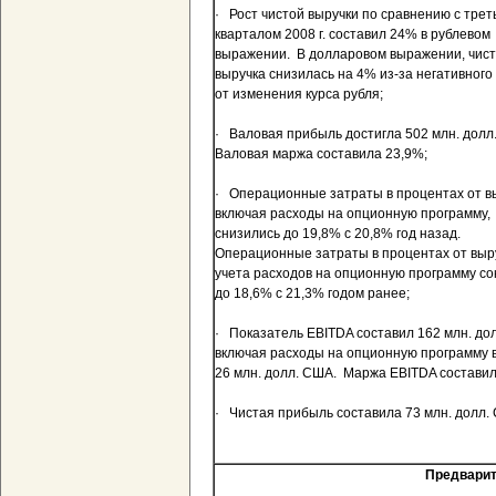
· Рост чистой выручки по сравнению с трет
кварталом
2008 г
. составил 24% в рублевом
выражении. В долларовом выражении, чис
выручка снизилась на 4% из-за негативног
от изменения курса рубля;
· Валовая прибыль достигла 502 млн. долл
Валовая маржа составила 23,9%;
· Операционные затраты в процентах от в
включая расходы на опционную программу,
снизились до 19,8% с 20,8% год назад.
Операционные затраты в процентах от выр
учета расходов на опционную программу со
до 18,6% с 21,3% годом ранее;
· Показатель EBITDA составил 162 млн. до
включая расходы на опционную программу 
26 млн. долл. США. Маржа EBITDA составил
· Чистая прибыль составила 73 млн. долл.
Предварит