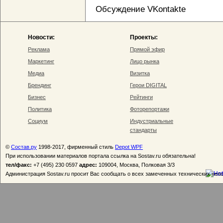
Обсуждение VKontakte
Новости:
Проекты:
Реклама
Прямой эфир
Маркетинг
Лицо рынка
Медиа
Визитка
Брендинг
Герои DIGITAL
Бизнес
Рейтинги
Политика
Фоторепортажи
Социум
Индустриальные
стандарты
©
Состав.ру
1998-2017, фирменный стиль
Depot WPF
При использовании материалов портала ссылка на Sostav.ru обязательна!
тел/факс:
+7 (495) 230 0597
адрес:
109004, Москва, Полковая 3/3
Администрация Sostav.ru просит Вас сообщать о всех замеченных технических неп