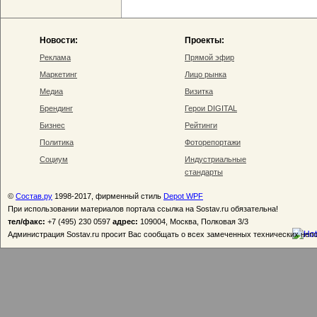
Новости:
Проекты:
Реклама
Прямой эфир
Маркетинг
Лицо рынка
Медиа
Визитка
Брендинг
Герои DIGITAL
Бизнес
Рейтинги
Политика
Фоторепортажи
Социум
Индустриальные
стандарты
©
Состав.ру
1998-2017, фирменный стиль
Depot WPF
При использовании материалов портала ссылка на Sostav.ru обязательна!
тел/факс:
+7 (495) 230 0597
адрес:
109004, Москва, Полковая 3/3
Администрация Sostav.ru просит Вас сообщать о всех замеченных технических неп