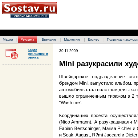
|
|
|
|
|
Медиа
Реклама
Брендинг
Маркетинг
Бизнес
Политика и эконом
Карта
30.11.2009
рекламного
рынка
Mini разукрасили ху
Швейцарское подразделение авт
брендом Mini, выпустило альбом, п
автомобиль стал полотном для экс
вышло ограниченным тиражом в 2 т
"Wash me".
Координацию проекта осуществля
(Nico Ammann). А разукрашивали MI
Fabian Bertschinger, Marisa Pichler и 
и Seak, August, R?mi Jaccard и Dieter