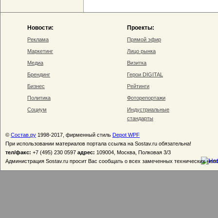
Новости:
Проекты:
Реклама
Прямой эфир
Маркетинг
Лицо рынка
Медиа
Визитка
Брендинг
Герои DIGITAL
Бизнес
Рейтинги
Политика
Фоторепортажи
Социум
Индустриальные
стандарты
©
Состав.ру
1998-2017, фирменный стиль
Depot WPF
При использовании материалов портала ссылка на Sostav.ru обязательна!
тел/факс:
+7 (495) 230 0597
адрес:
109004, Москва, Полковая 3/3
Администрация Sostav.ru просит Вас сообщать о всех замеченных технических неп