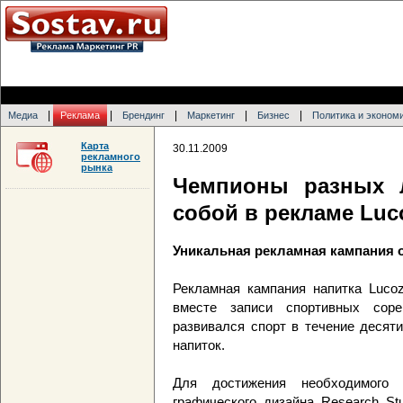
|
|
|
|
|
Медиа
Реклама
Брендинг
Маркетинг
Бизнес
Политика и эконом
Карта
30.11.2009
рекламного
рынка
Чемпионы разных 
собой в рекламе Luc
Уникальная рекламная кампания о
Рекламная кампания напитка Lucoz
вместе записи спортивных соре
развивался спорт в течение десят
напиток.
Для достижения необходимого 
графического дизайна Research St