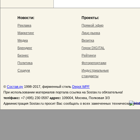
Новости:
Проекты:
Реклама
Прямой эфир
Маркетинг
Лицо рынка
Медиа
Визитка
Брендинг
Герои DIGITAL
Бизнес
Рейтинги
Политика
Фоторепортажи
Социум
Индустриальные
стандарты
©
Состав.ру
1998-2017, фирменный стиль
Depot WPF
При использовании материалов портала ссылка на Sostav.ru обязательна!
тел/факс:
+7 (495) 230 0597
адрес:
109004, Москва, Полковая 3/3
Администрация Sostav.ru просит Вас сообщать о всех замеченных технических неп