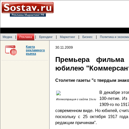
|
|
|
|
|
Медиа
Реклама
Брендинг
Маркетинг
Бизнес
Политика и эконом
Карта
30.11.2009
рекламного
рынка
Премьера фильма 
юбилею "Коммерсан
Столетие газеты "с твердым знако
В декабре это
100-летие. Из
Иллюстрация с сайта 1tv.ru
1909-го по 191
современном виде. Но юбилей, счита
поскольку с 25 октября 1917 года
редакции причинам".