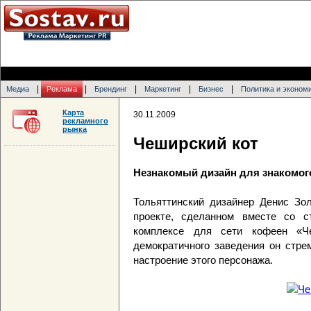
|
|
|
|
|
Медиа
Реклама
Брендинг
Маркетинг
Бизнес
Политика и эконом
Карта
30.11.2009
рекламного
рынка
Чеширский кот
Незнакомый дизайн для знакомог
Тольяттинский дизайнер Денис Зо
проекте, сделанном вместе со с
комплексе для сети кофеен «Ч
демократичного заведения он стре
настроение этого персонажа.