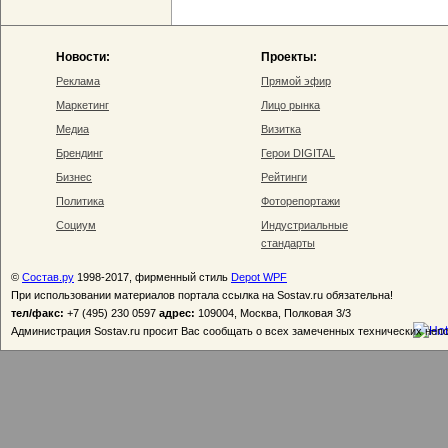
Новости:
Проекты:
Реклама
Прямой эфир
Маркетинг
Лицо рынка
Медиа
Визитка
Брендинг
Герои DIGITAL
Бизнес
Рейтинги
Политика
Фоторепортажи
Социум
Индустриальные
стандарты
©
Состав.ру
1998-2017, фирменный стиль
Depot WPF
При использовании материалов портала ссылка на Sostav.ru обязательна!
тел/факс:
+7 (495) 230 0597
адрес:
109004, Москва, Полковая 3/3
Администрация Sostav.ru просит Вас сообщать о всех замеченных технических неп