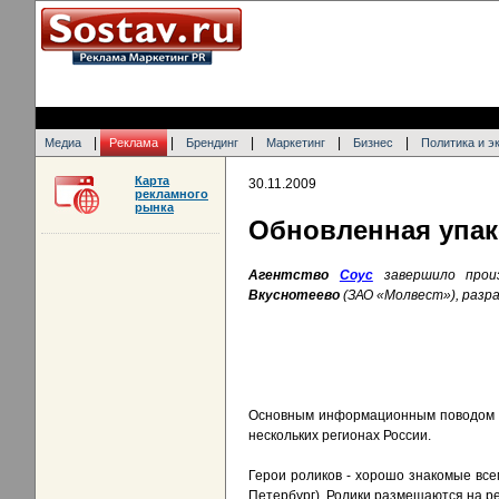
|
|
|
|
|
Медиа
Реклама
Брендинг
Маркетинг
Бизнес
Политика и э
Карта
30.11.2009
рекламного
рынка
Обновленная упак
Агентство
Соус
завершило произ
Вкуснотеево
(ЗАО «Молвест»), разр
Основным информационным поводом с
нескольких регионах России.
Герои роликов - хорошо знакомые вс
Петербург). Ролики размещаются на ре