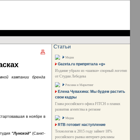
Статьи
Медиа
асках
Gazeta.ru припрятала «g»
Издание убрало из «шапки» спорный логотип
от Студии Лебедева
мной кампании бренда
Реклама и Маркетинг
Елена Чувахина: Мы будем растить
свои кадры
Глава российского офиса FITCH о планах
развития агентства в регионе
 стартовавшая в ноябре в
Медиа
RTB готовит наступление
Технология к 2015 году займет 18%
студия
"Луноход"
(Санкт-
российского рынка интернет-рекламы