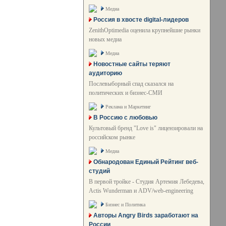
Медиа
Россия в хвосте digital-лидеров
ZenithOptimedia оценила крупнейшие рынки
новых медиа
Медиа
Новостные сайты теряют
аудиторию
Послевыборный спад сказался на
политических и бизнес-СМИ
Реклама и Маркетинг
В Россию с любовью
Культовый бренд "Love is" лицензировали на
российском рынке
Медиа
Обнародован Единый Рейтинг веб-
студий
В первой тройке - Студия Артемия Лебедева,
Actis Wunderman и ADV/web-engineering
Бизнес и Политика
Авторы Angry Birds заработают на
России