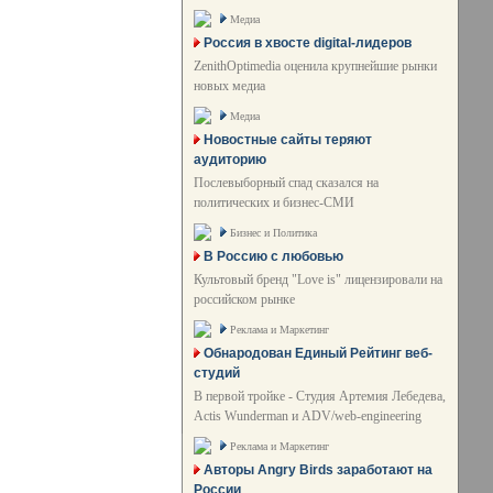
Медиа
Россия в хвосте digital-лидеров
ZenithOptimedia оценила крупнейшие рынки
новых медиа
Медиа
Новостные сайты теряют
аудиторию
Послевыборный спад сказался на
политических и бизнес-СМИ
Бизнес и Политика
В Россию с любовью
Культовый бренд "Love is" лицензировали на
российском рынке
Реклама и Маркетинг
Обнародован Единый Рейтинг веб-
студий
В первой тройке - Студия Артемия Лебедева,
Actis Wunderman и ADV/web-engineering
Реклама и Маркетинг
Авторы Angry Birds заработают на
России