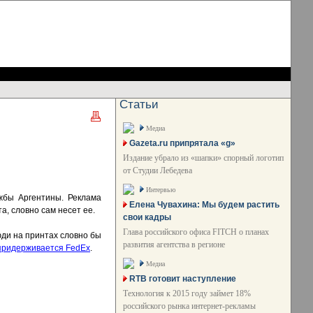
Статьи
Медиа
Gazeta.ru припрятала «g»
Издание убрало из «шапки» спорный логотип
от Студии Лебедева
Интервью
ужбы Аргентины. Реклама
Елена Чувахина: Мы будем растить
а, словно сам несет ее.
свои кадры
Глава российского офиса FITCH о планах
юди на принтах словно бы
развития агентства в регионе
 придерживается FedEx
.
Медиа
RTB готовит наступление
Технология к 2015 году займет 18%
российского рынка интернет-рекламы