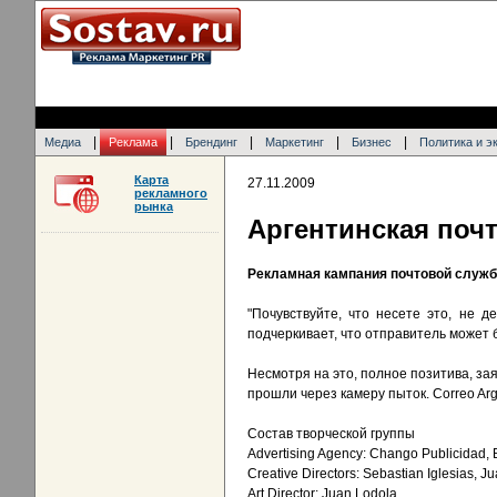
|
|
|
|
|
Медиа
Реклама
Брендинг
Маркетинг
Бизнес
Политика и э
Карта
27.11.2009
рекламного
рынка
Аргентинская почт
Рекламная кампания почтовой службы
"Почувствуйте, что несете это, не д
подчеркивает, что отправитель может б
Несмотря на это, полное позитива, за
прошли через камеру пыток. Correo Arg
Состав творческой группы
Advertising Agency: Chango Publicidad, B
Creative Directors: Sebastian Iglesias, J
Art Director: Juan Lodola