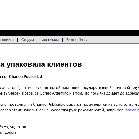
|
|
|
кономика
Социум
Фестивали
Бизнес-блоги
а упаковала клиентов
 от Chango Publicidad
елая этого", - таков слоган новой кампании государственной почтовой сл
ыть уверен в сервисе Correo Argentino и в том, что посылка дойдет до адресат
явление, кампания Chango Publicidad выглядит мрачноватой из-за того, что л
entino стоит нацелиться на более "добрую" рекламу, какой, например,
всегда
s As, Argentina
uan Lodola