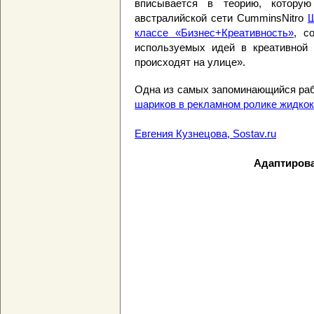
вписывается в теорию, котору
австралийской сети CumminsNitro
Ш
классе «Бизнес+Креативность»
, с
используемых идей в креативной
происходят на улице».
Одна из самых запоминающийся раб
шариков в рекламном ролике жидкок
Евгения Кузнецова, Sostav.ru
Адаптирова