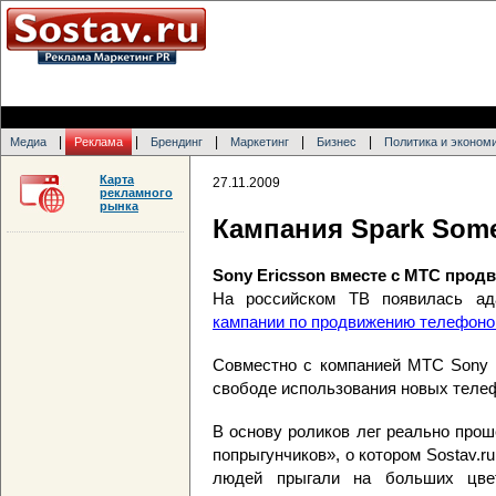
|
|
|
|
|
Медиа
Реклама
Брендинг
Маркетинг
Бизнес
Политика и эконом
Карта
27.11.2009
рекламного
рынка
Кампания Spark Som
Sony Ericsson вместе с МТС продви
На российском ТВ появилась ад
кампании по продвижению телефонов 
Совместно с компанией МТС Sony E
свободе использования новых телефон
В основу роликов лег реально про
попрыгунчиков», о котором Sostav.r
людей прыгали на больших цв