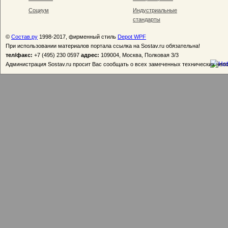
Социум
Индустриальные
стандарты
©
Состав.ру
1998-2017, фирменный стиль
Depot WPF
При использовании материалов портала ссылка на Sostav.ru обязательна!
тел/факс:
+7 (495) 230 0597
адрес:
109004, Москва, Полковая 3/3
Администрация Sostav.ru просит Вас сообщать о всех замеченных технических неп