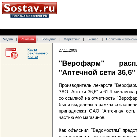
|
|
|
|
|
Медиа
Реклама
Брендинг
Маркетинг
Бизнес
Политика и эконом
Карта
27.11.2009
рекламного
рынка
"Верофарм" рас
"Аптечной сети 36,6"
Производитель лекарств "Верофарм
ЗАО "Аптеки 36,6" и 61,4 миллион
со ссылкой на отчетность "Верофа
были выделены в рамках соглашения
принадлежат ОАО "Аптечная сеть 3
частью его магазинов.
Как объяснил "Ведомостям" предст
расплатился с поставщиком лекарст