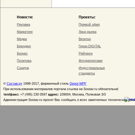
Новости:
Проекты:
Реклама
Прямой эфир
Маркетинг
Лицо рынка
Медиа
Визитка
Брендинг
Герои DIGITAL
Бизнес
Рейтинги
Политика
Фоторепортажи
Социум
Индустриальные
стандарты
©
Состав.ру
1998-2017, фирменный стиль
Depot WPF
При использовании материалов портала ссылка на Sostav.ru обязательна!
тел/факс:
+7 (495) 230 0597
адрес:
109004, Москва, Полковая 3/3
Администрация Sostav.ru просит Вас сообщать о всех замеченных технических неп