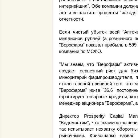
интернейшнл". Обе компании должны
лет и выплатить проценты "исходя 
отчетности.
Если чистый убыток всей "Аптечн
миллионов рублей (а розничного п
"Верофарм" показал прибыль в 599 
компании по МСФО.
"Мы знаем, что "Верофарм" активн
создает серьезный риск для биз
миноритарий фармпроизводителя, п
стало главной причиной того, что 
"Верофарма" из-за "36,6" постоян
гарантирует товарные кредиты, ко
менеджер акционера "Верофарма", а 
Директор Prosperity Capital M
"Ведомостям", что взаимоотношени
так испытывает нехватку оборотны
рыночными. Кривошапко назвал 