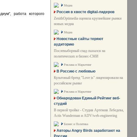
Медиа
Россия в хвосте digital-лидеров
иум", работа которого
ZenithOptimedia оценила крупнейшие рынки
новых медиа
Медиа
Новостные сайты теряют
аудиторию
Послевыборный спад сказался на
политических и бизнес-СМИ
Реклама и Маркетинг
В Россию с любовью
Культовый бренд "Love is" лицензировали на
российском рынке
Реклама и Маркетинг
Обнародован Единый Рейтинг веб-
студий
В первой тройке - Студия Артемия Лебедева,
Actis Wunderman и ADV/web-engineering
Бизнес и Политика
Авторы Angry Birds заработают на
России