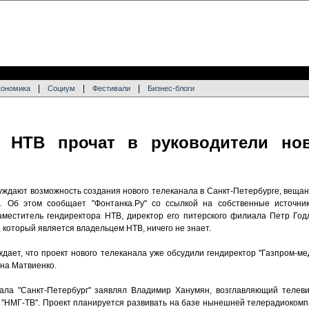
|
|
|
кономика
Социум
Фестивали
Бизнес-блоги
о НТВ прочат в руководители нов
уждают возможность создания нового телеканала в Санкт-Петербурге, вещан
. Об этом сообщает "Фонтанка.Ру" со ссылкой на собственные источни
аместитель гендиректора НТВ, директор его питерского филиала Петр Год
, который является владельцем НТВ, ничего не знает.
ждает, что проект нового телеканала уже обсудили гендиректор "Газпром-м
на Матвиенко.
нала "Санкт-Петербург" заявлял Владимир Ханумян, возглавляющий телев
- "НМГ-ТВ". Проект планируется развивать на базе нынешней телерадиоко