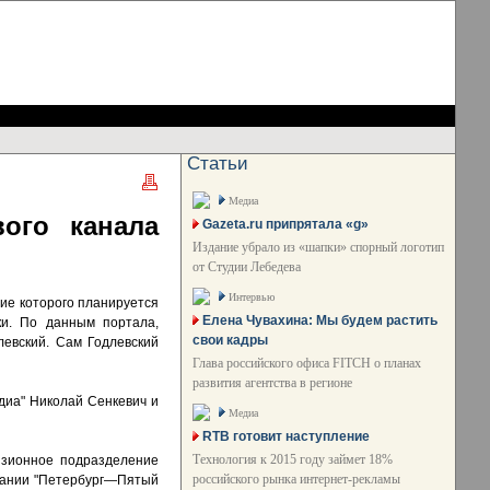
Статьи
Медиа
ого канала
Gazeta.ru припрятала «g»
Издание убрало из «шапки» спорный логотип
от Студии Лебедева
Интервью
ие которого планируется
Елена Чувахина: Мы будем растить
ки. По данным портала,
свои кадры
левский. Сам Годлевский
Глава российского офиса FITCH о планах
развития агентства в регионе
едиа" Николай Сенкевич и
Медиа
RTB готовит наступление
Технология к 2015 году займет 18%
изионное подразделение
российского рынка интернет-рекламы
мпании "Петербург—Пятый