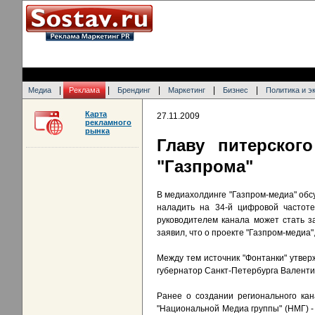
|
|
|
|
|
Медиа
Реклама
Брендинг
Маркетинг
Бизнес
Политика и э
Карта
27.11.2009
рекламного
рынка
Главу питерског
"Газпрома"
В медиахолдинге "Газпром-медиа" обс
наладить на 34-й цифровой частоте
руководителем канала может стать з
заявил, что о проекте "Газпром-медиа"
Между тем источник "Фонтанки" утвер
губернатор Санкт-Петербурга Валенти
Ранее о создании регионального ка
"Национальной Медиа группы" (НМГ) 