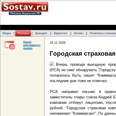
|
|
|
|
|
Медиа
Реклама
Брендинг
Маркетинг
Бизнес
Политика и эконом
Карта
26.11.2009
рекламного
рынка
Городская страховая
Вчера, проводя выездную пров
(РСА) не смог обнаружить "Городску
полагалось быть, пишет "Коммерса
последние дни тоже не отвечал.
РСА направил письмо в правоо
заместитель главы союза Андрей Б
компании отберут лицензию, посл
рублей. "Городская страховая ком
напоминает "Коммерсант". По данны