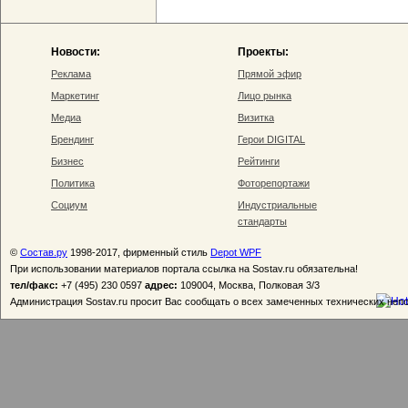
Новости:
Проекты:
Реклама
Прямой эфир
Маркетинг
Лицо рынка
Медиа
Визитка
Брендинг
Герои DIGITAL
Бизнес
Рейтинги
Политика
Фоторепортажи
Социум
Индустриальные
стандарты
©
Состав.ру
1998-2017, фирменный стиль
Depot WPF
При использовании материалов портала ссылка на Sostav.ru обязательна!
тел/факс:
+7 (495) 230 0597
адрес:
109004, Москва, Полковая 3/3
Администрация Sostav.ru просит Вас сообщать о всех замеченных технических неп