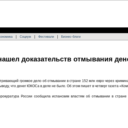
|
|
|
кономика
Социум
Фестивали
Бизнес-блоги
 нашел доказательств отмывания де
атривающий громкое дело об отмывании в cтране 152 млн евро через кримин
выводу, что денег ЮКОСа в деле не было. Об этом пишет в четверг газета «Ко
нпрокуратура России сообщила испанским властям об отмывании в стране