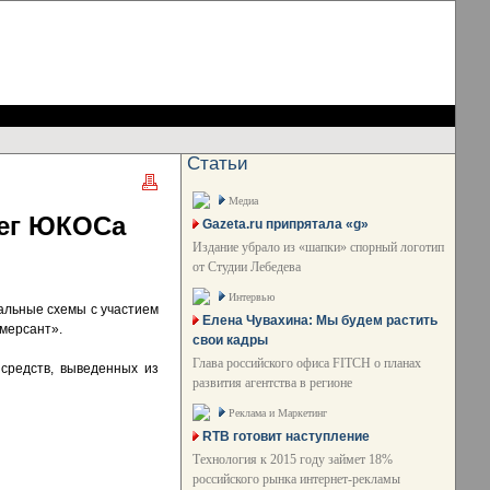
Статьи
Медиа
нег ЮКОСа
Gazeta.ru припрятала «g»
Издание убрало из «шапки» спорный логотип
от Студии Лебедева
Интервью
альные схемы с участием
Елена Чувахина: Мы будем растить
ммерсант».
свои кадры
Глава российского офиса FITCH о планах
 средств, выведенных из
развития агентства в регионе
Реклама и Маркетинг
RTB готовит наступление
Технология к 2015 году займет 18%
российского рынка интернет-рекламы