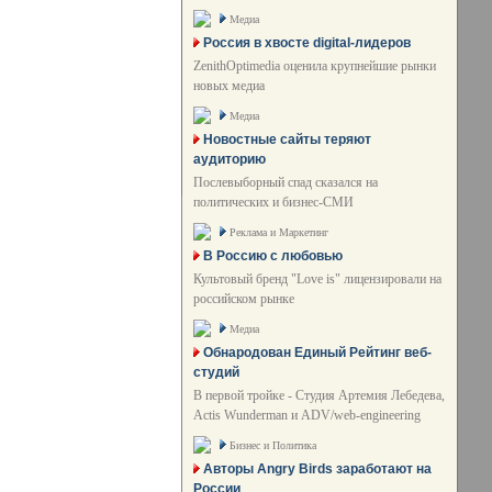
Медиа
Россия в хвосте digital-лидеров
ZenithOptimedia оценила крупнейшие рынки
новых медиа
Медиа
Новостные сайты теряют
аудиторию
Послевыборный спад сказался на
политических и бизнес-СМИ
Реклама и Маркетинг
В Россию с любовью
Культовый бренд "Love is" лицензировали на
российском рынке
Медиа
Обнародован Единый Рейтинг веб-
студий
В первой тройке - Студия Артемия Лебедева,
Actis Wunderman и ADV/web-engineering
Бизнес и Политика
Авторы Angry Birds заработают на
России