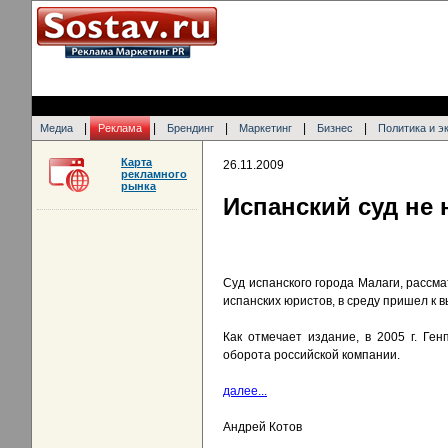
|
|
|
|
|
Медиа
Реклама
Брендинг
Маркетинг
Бизнес
Политика и э
Карта
26.11.2009
рекламного
рынка
Испанский суд не
Суд испанского города Малаги, рассм
испанских юристов, в среду пришел к 
Как отмечает издание, в 2005 г. Ге
оборота российской компании.
далее...
Андрей Котов