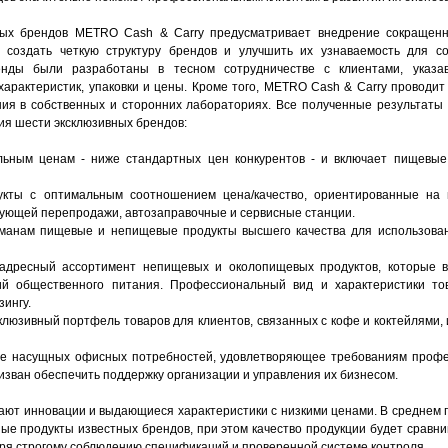
ных брендов METRO Cash & Carry предусматривает внедрение сокращен
т создать четкую структуру брендов и улучшить их узнаваемость для с
енды были разработаны в тесном сотрудничестве с клиентами, указа
характеристик, упаковки и цены. Кроме того, METRO Cash & Carry проводит
я в собственных и сторонних лабораториях. Все полученные результаты 
ия шести эксклюзивных брендов:
льным ценам - ниже стандартных цен конкурентов - и включает пищевы
укты с оптимальным соотношением цена/качество, ориентированные на 
ующей перепродажи, автозаправочные и сервисные станции.
урманам пищевые и непищевые продукты высшего качества для использова
 адресный ассортимент непищевых и околопищевых продуктов, которые в
й общественного питания. Профессиональный вид и характеристики то
ингу.
клюзивный портфель товаров для клиентов, связанных с кофе и коктейлями,
ние насущных офисных потребностей, удовлетворяющее требованиям профе
ризван обеспечить поддержку организации и управления их бизнесом.
ают инновации и выдающиеся характеристики с низкими ценами. В среднем 
ные продукты известных брендов, при этом качество продукции будет сравн
аря строгому соблюдению спецификаций и проверенной системе контроля.