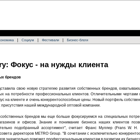
|
|
|
кономика
Социум
Фестивали
Бизнес-блоги
y: Фокус - на нужды клиента
ых брендов
ставила свою новую стратегию развития собственных брендов, охватываю
ных на потребности профессиональных клиентов. Отличительными чертами
ус на клиенте и очень конкурентоспособные цены. Новый портфель собстве
ах присутствия нашей международной оптовой компании.
я собственных брендов мы еще больше фокусируемся на специальных потр
магазинов и офисов. Знание и понимание бизнеса наших клиентов поз
тельно подобранный ассортимент", считает Франс Муллер (Frans W. H. M
 совета директоров METRO Group. "В сочетании с исключительно конкурент
ов значительно поможет профессиональным клиентам в развитии их бизнеса