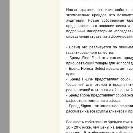
Новая стратегия развития собствен
эксклюзивных брендов, что позволи
аудиторий. Новые собственные бр
предпочтения в отношении качества, 
подробные лабораторные исследовани
определения стратегии и формирован
- Бренд Aro реализуется по минима
гарантированного качества.
- Бренд Fine Food охватывает прод
приобретающий товары для их послед
- Бренд Horeca Select предлагает г
кухне.
- Бренд H-Line представляет собой
"решения" для отелей и предприяти
реалистичной альтернативой франчайз
- Бренд Rioba представляет собой экс
кафе, отели, компании и офисы.
- Бренд Sigma - эксклюзивное реше
рассчитан на все группы клиентов и п
Все шесть собственных брендов сочет
10 - 20% ниже, чем цены на аналогич
на рынке. Это обеспечивается благод