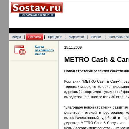
|
|
|
|
|
Медиа
Реклама
Брендинг
Маркетинг
Бизнес
Политика и э
Карта
25.11.2009
рекламного
рынка
METRO Cash & Carr
Новая стратегия развития собственн
Компания "METRO Cash & Carry" пред
торговых марок, четко ориентирован
адресный ассортимент, усиленный фок
выводится на рынок во всех 30 стран
"Благодаря новой стратегии развити
клиентов - отелей и ресторанов, 
высококачественный, удобный и тща
директор METRO Cash & Carry и член
новый ассортимент собственных бренд