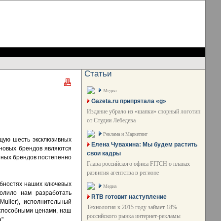
Статьи
Медиа
Gazeta.ru припрятала «g»
Издание убрало из «шапки» спорный логотип
от Студии Лебедева
Реклама и Маркетинг
щую шесть эксклюзивных
Елена Чувахина: Мы будем растить
 новых брендов являются
свои кадры
нных брендов постепенно
Глава российского офиса FITCH о планах
развития агентства в регионе
ебностях наших ключевых
Медиа
волило нам разработать
RTB готовит наступление
uller), исполнительный
Технология к 2015 году займет 18%
оспособными ценами, наш
российского рынка интернет-рекламы
".