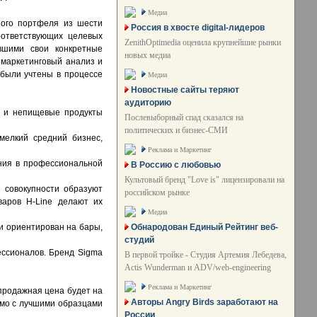
Медиа
ного портфеля из шести
Россия в хвосте digital-лидеров
оответствующих целевых
ZenithOptimedia оценила крупнейшие рынки
вшими свои конкретные
новых медиа
 маркетинговый анализ и
были учтены в процессе
Медиа
Новостные сайты теряют
аудиторию
е и непищевые продукты
Послевыборный спад сказался на
политических и бизнес-СМИ
мелкий средний бизнес,
Реклама и Маркетинг
ния в профессиональной
В Россию с любовью
Культовый бренд "Love is" лицензировали на
 совокупности образуют
российском рынке
варов H-Line делают их
Медиа
Обнародован Единый Рейтинг веб-
 и ориентирован на бары,
студий
ссионалов. Бренд Sigma
В первой тройке - Студия Артемия Лебедева,
Actis Wunderman и ADV/web-engineering
Реклама и Маркетинг
продажная цена будет на
Авторы Angry Birds заработают на
имо с лучшими образцами
России