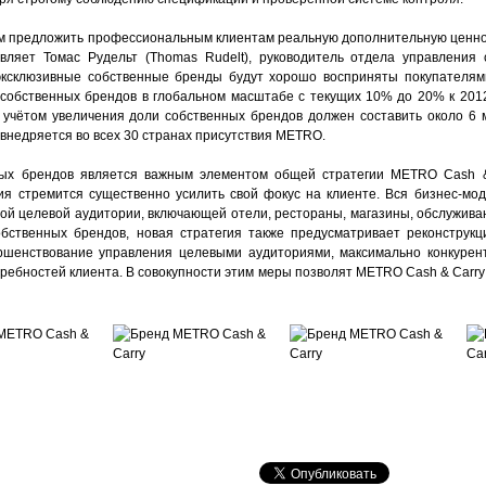
нам предложить профессиональным клиентам реальную дополнительную ценно
являет Томас Рудельт (Thomas Rudelt), руководитель отдела управления
эксклюзивные собственные бренды будут хорошо восприняты покупателям
собственных брендов в глобальном масштабе с текущих 10% до 20% к 2012 
с учётом увеличения доли собственных брендов должен составить около 6 
внедряется во всех 30 странах присутствия METRO.
ных брендов является важным элементом общей стратегии METRO Cash & 
ия стремится существенно усилить свой фокус на клиенте. Вся бизнес-мо
вой целевой аудитории, включающей отели, рестораны, магазины, обслужив
бственных брендов, новая стратегия также предусматривает реконструкц
ершенствование управления целевыми аудиториями, максимально конкурен
ребностей клиента. В совокупности этим меры позволят METRO Cash & Carry