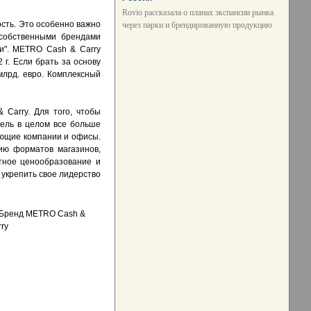
Rovio рассказала о планах экспансии рынка
сть. Это особенно важно
через парки и брендированную продукцию
 собственными брендами
и". METRO Cash & Carry
г. Если брать за основу
млрд. евро. Комплексный
Carry. Для того, чтобы
дель в целом все больше
ающие компании и офисы.
ию форматов магазинов,
тное ценообразование и
 укрепить свое лидерство