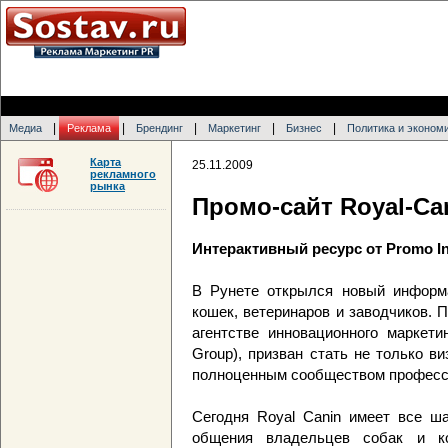
|
|
|
|
|
Медиа
Реклама
Брендинг
Маркетинг
Бизнес
Политика и эконом
Карта
25.11.2009
рекламного
рынка
Промо-сайт Royal-Ca
Интерактивный ресурс от Promo Int
В Рунете открылся новый информ
кошек, ветеринаров и заводчиков. П
агентстве инновационного маркетин
Group), призван стать не только ви
полноценным сообществом професс
Сегодня Royal Canin имеет все ш
общения владельцев собак и к