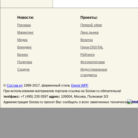
Новости:
Проекты:
Реклама
Прямой эфир
Маркетинг
Лицо рынка
Медиа
Визитка
Брендинг
Герои DIGITAL
Бизнес
Рейтинги
Политика
Фоторепортажи
Социум
Индустриальные
стандарты
©
Состав.ру
1998-2017, фирменный стиль
Depot WPF
При использовании материалов портала ссылка на Sostav.ru обязательна!
тел/факс:
+7 (495) 230 0597
адрес:
109004, Москва, Полковая 3/3
Администрация Sostav.ru просит Вас сообщать о всех замеченных технических неп